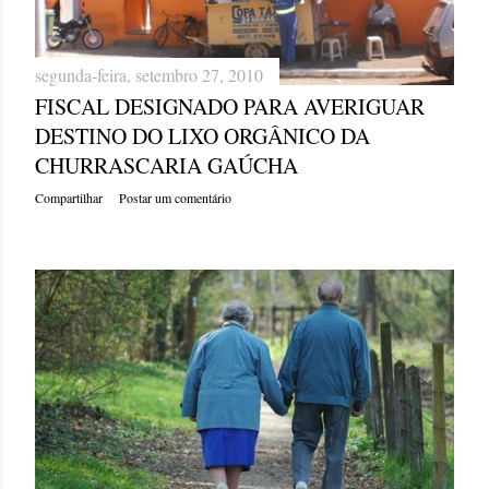
g
e
segunda-feira, setembro 27, 2010
FISCAL DESIGNADO PARA AVERIGUAR
n
DESTINO DO LIXO ORGÂNICO DA
s
CHURRASCARIA GAÚCHA
Compartilhar
Postar um comentário