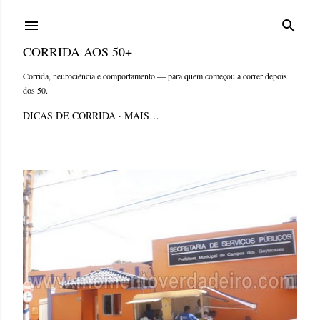
Pular para o conteúdo principal
CORRIDA AOS 50+
Corrida, neurociência e comportamento — para quem começou a correr depois
dos 50.
DICAS DE CORRIDA
MAIS…
P
o
s
t
a