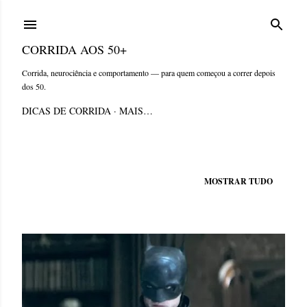
Pular para o conteúdo principal
CORRIDA AOS 50+
Corrida, neurociência e comportamento — para quem começou a correr depois
dos 50.
DICAS DE CORRIDA
MAIS…
Mostrando postagens de agosto, 2023
MOSTRAR TUDO
P
o
s
t
a