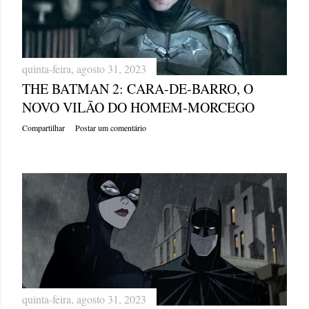
g
e
quinta-feira, agosto 31, 2023
n
THE BATMAN 2: CARA-DE-BARRO, O
s
NOVO VILÃO DO HOMEM-MORCEGO
Compartilhar
Postar um comentário
quinta-feira, agosto 31, 2023