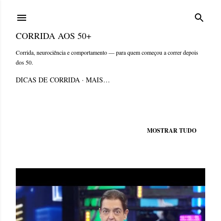
Pular para o conteúdo principal
CORRIDA AOS 50+
Corrida, neurociência e comportamento — para quem começou a correr depois
dos 50.
DICAS DE CORRIDA
MAIS…
Mostrando postagens de abril, 2021
MOSTRAR TUDO
P
o
s
t
a