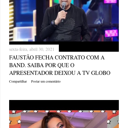
g
e
n
s
sexta-feira, abril 30, 2021
FAUSTÃO FECHA CONTRATO COM A
BAND. SAIBA POR QUE O
APRESENTADOR DEIXOU A TV GLOBO
Compartilhar
Postar um comentário