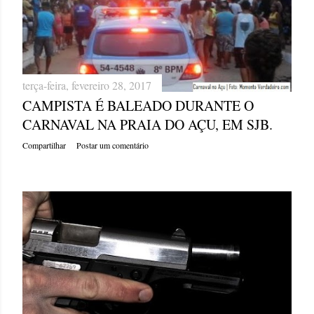
g
e
n
terça-feira, fevereiro 28, 2017
s
CAMPISTA É BALEADO DURANTE O
CARNAVAL NA PRAIA DO AÇU, EM SJB.
Compartilhar
Postar um comentário