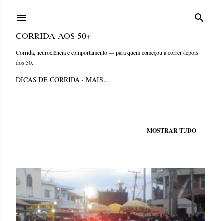
Pular para o conteúdo principal
CORRIDA AOS 50+
Corrida, neurociência e comportamento — para quem começou a correr depois
dos 50.
DICAS DE CORRIDA
MAIS…
Mostrando postagens de fevereiro, 2017
MOSTRAR TUDO
P
o
s
t
a