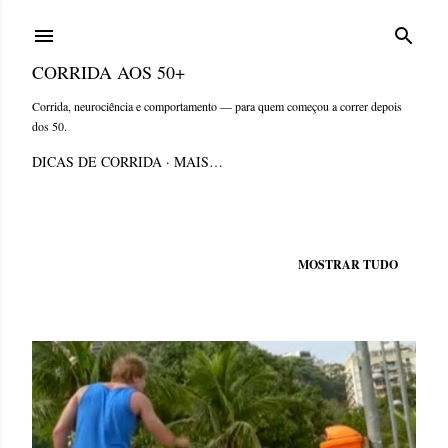
Pular para o conteúdo principal
CORRIDA AOS 50+
Corrida, neurociência e comportamento — para quem começou a correr depois
dos 50.
DICAS DE CORRIDA
MAIS…
Mostrando postagens de agosto, 2014
MOSTRAR TUDO
P
o
s
t
a