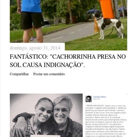
g
e
n
s
domingo, agosto 31, 2014
FANTÁSTICO: "CACHORRINHA PRESA NO
SOL CAUSA INDIGNAÇÃO".
Compartilhar
Postar um comentário