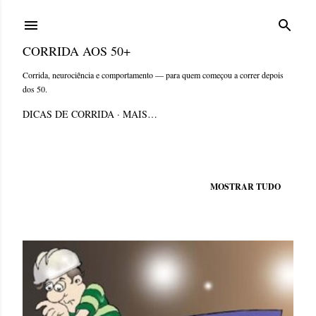
Pular para o conteúdo principal
CORRIDA AOS 50+
Corrida, neurociência e comportamento — para quem começou a correr depois
dos 50.
DICAS DE CORRIDA
MAIS…
Mostrando postagens de junho, 2009
MOSTRAR TUDO
P
o
s
t
a