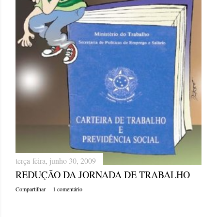
g
e
n
s
terça-feira, junho 30, 2009
REDUÇÃO DA JORNADA DE TRABALHO
Compartilhar
1 comentário