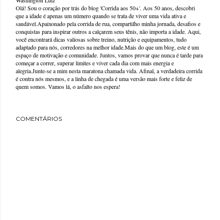
Washington Luiz
Olá! Sou o coração por trás do blog 'Corrida aos 50+'. Aos 50 anos, descobri
que a idade é apenas um número quando se trata de viver uma vida ativa e
saudável.Apaixonado pela corrida de rua, compartilho minha jornada, desafios e
conquistas para inspirar outros a calçarem seus tênis, não importa a idade. Aqui,
você encontrará dicas valiosas sobre treino, nutrição e equipamentos, tudo
adaptado para nós, corredores na melhor idade.Mais do que um blog, este é um
espaço de motivação e comunidade. Juntos, vamos provar que nunca é tarde para
começar a correr, superar limites e viver cada dia com mais energia e
alegria.Junte-se a mim nesta maratona chamada vida. Afinal, a verdadeira corrida
é contra nós mesmos, e a linha de chegada é uma versão mais forte e feliz de
quem somos. Vamos lá, o asfalto nos espera!
COMENTÁRIOS