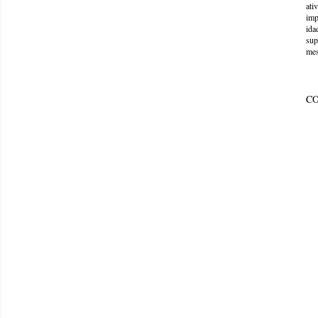
ati
imp
ida
sup
mes
C