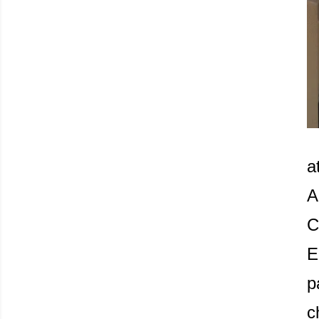
a
A
C
E
p
c