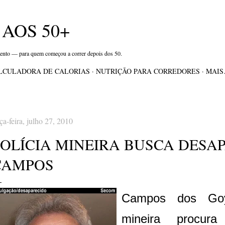
Pular para o conteúdo principal
AOS 50+
mento — para quem começou a correr depois dos 50.
LCULADORA DE CALORIAS
NUTRIÇÃO PARA CORREDORES
MAI
rça-feira, julho 27, 2010
POLÍCIA MINEIRA BUSCA DESA
CAMPOS
Campos dos Goyt
mineira procura