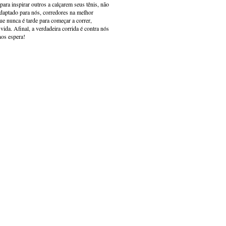
ara inspirar outros a calçarem seus tênis, não
adaptado para nós, corredores na melhor
e nunca é tarde para começar a correr,
ida. Afinal, a verdadeira corrida é contra nós
nos espera!