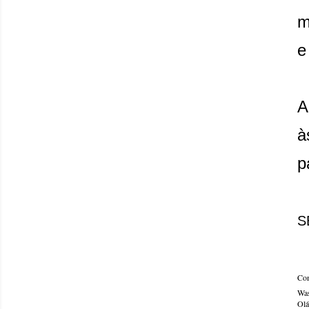
m
e
A
à
p
S
Com
Was
Olá