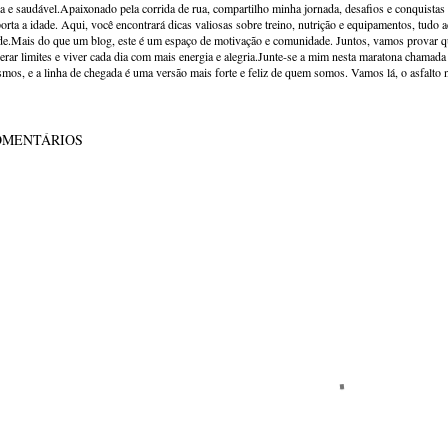
va e saudável.Apaixonado pela corrida de rua, compartilho minha jornada, desafios e conquistas p
orta a idade. Aqui, você encontrará dicas valiosas sobre treino, nutrição e equipamentos, tudo 
de.Mais do que um blog, este é um espaço de motivação e comunidade. Juntos, vamos provar qu
erar limites e viver cada dia com mais energia e alegria.Junte-se a mim nesta maratona chamada v
mos, e a linha de chegada é uma versão mais forte e feliz de quem somos. Vamos lá, o asfalto 
OMENTÁRIOS