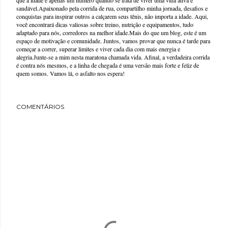
que a idade é apenas um número quando se trata de viver uma vida ativa e
saudável.Apaixonado pela corrida de rua, compartilho minha jornada, desafios e
conquistas para inspirar outros a calçarem seus tênis, não importa a idade. Aqui,
você encontrará dicas valiosas sobre treino, nutrição e equipamentos, tudo
adaptado para nós, corredores na melhor idade.Mais do que um blog, este é um
espaço de motivação e comunidade. Juntos, vamos provar que nunca é tarde para
começar a correr, superar limites e viver cada dia com mais energia e
alegria.Junte-se a mim nesta maratona chamada vida. Afinal, a verdadeira corrida
é contra nós mesmos, e a linha de chegada é uma versão mais forte e feliz de
quem somos. Vamos lá, o asfalto nos espera!
COMENTÁRIOS