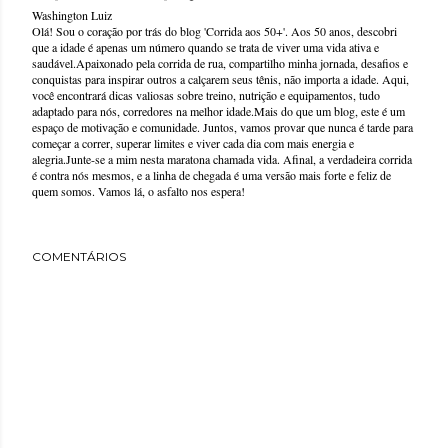
Washington Luiz
Olá! Sou o coração por trás do blog 'Corrida aos 50+'. Aos 50 anos, descobri
que a idade é apenas um número quando se trata de viver uma vida ativa e
saudável.Apaixonado pela corrida de rua, compartilho minha jornada, desafios e
conquistas para inspirar outros a calçarem seus tênis, não importa a idade. Aqui,
você encontrará dicas valiosas sobre treino, nutrição e equipamentos, tudo
adaptado para nós, corredores na melhor idade.Mais do que um blog, este é um
espaço de motivação e comunidade. Juntos, vamos provar que nunca é tarde para
começar a correr, superar limites e viver cada dia com mais energia e
alegria.Junte-se a mim nesta maratona chamada vida. Afinal, a verdadeira corrida
é contra nós mesmos, e a linha de chegada é uma versão mais forte e feliz de
quem somos. Vamos lá, o asfalto nos espera!
COMENTÁRIOS