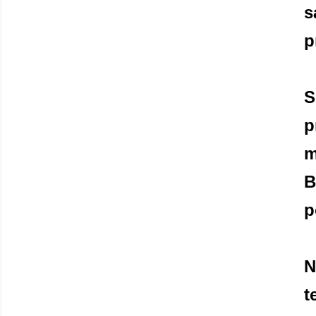
s
p
S
p
m
B
p
N
t