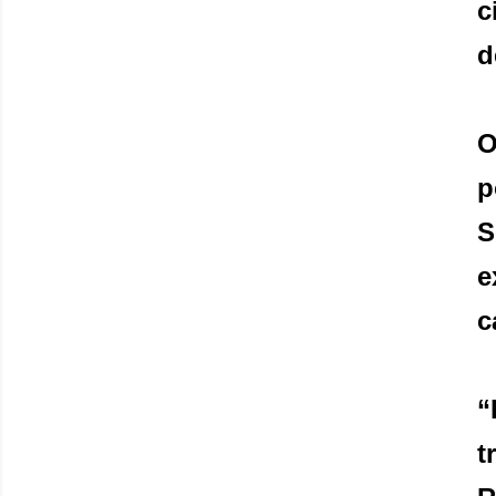
c
d
O
p
S
e
c
“
t