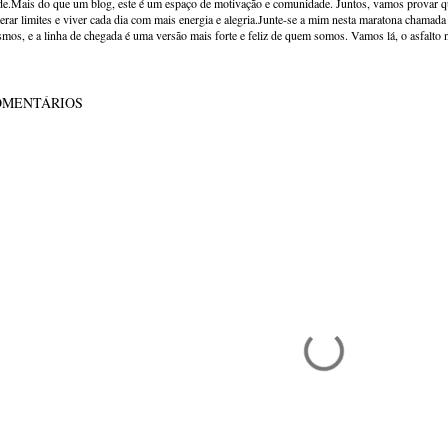
de.Mais do que um blog, este é um espaço de motivação e comunidade. Juntos, vamos provar qu
erar limites e viver cada dia com mais energia e alegria.Junte-se a mim nesta maratona chamada v
mos, e a linha de chegada é uma versão mais forte e feliz de quem somos. Vamos lá, o asfalto 
OMENTÁRIOS