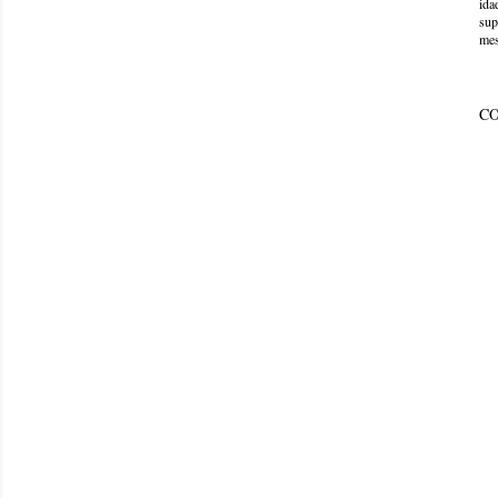
ida
sup
mes
C