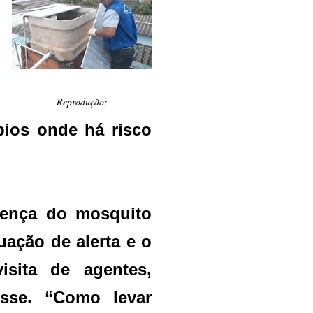
Reprodução:
pios onde há risco
sença do mosquito
uação de alerta e o
isita de agentes,
isse. “Como levar