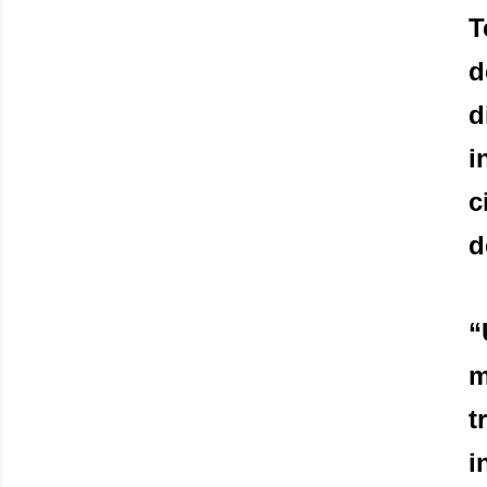
T
d
d
i
c
d
“
m
t
i