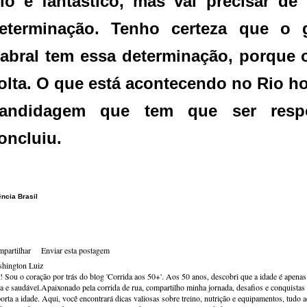
io é fantástico, mas vai precisar de
eterminação. Tenho certeza que o 
abral tem essa determinação, porque
olta. O que está acontecendo no Rio h
andidagem que tem que ser respo
oncluiu.
ncia Brasil
partilhar
Enviar esta postagem
hington Luiz
! Sou o coração por trás do blog 'Corrida aos 50+'. Aos 50 anos, descobri que a idade é apena
va e saudável.Apaixonado pela corrida de rua, compartilho minha jornada, desafios e conquistas p
orta a idade. Aqui, você encontrará dicas valiosas sobre treino, nutrição e equipamentos, tudo 