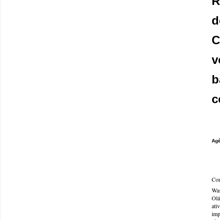
R
d
C
v
b
c
Agê
Com
Was
Olá
ati
imp