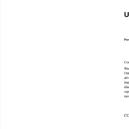
U
Por
Com
Was
Olá
ati
imp
ida
sup
mes
C