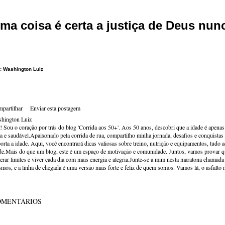
ma coisa é certa a justiça de Deus nunca
: Washington Luiz
partilhar
Enviar esta postagem
hington Luiz
! Sou o coração por trás do blog 'Corrida aos 50+'. Aos 50 anos, descobri que a idade é apena
va e saudável.Apaixonado pela corrida de rua, compartilho minha jornada, desafios e conquistas p
orta a idade. Aqui, você encontrará dicas valiosas sobre treino, nutrição e equipamentos, tudo 
de.Mais do que um blog, este é um espaço de motivação e comunidade. Juntos, vamos provar qu
erar limites e viver cada dia com mais energia e alegria.Junte-se a mim nesta maratona chamada v
mos, e a linha de chegada é uma versão mais forte e feliz de quem somos. Vamos lá, o asfalto 
OMENTÁRIOS