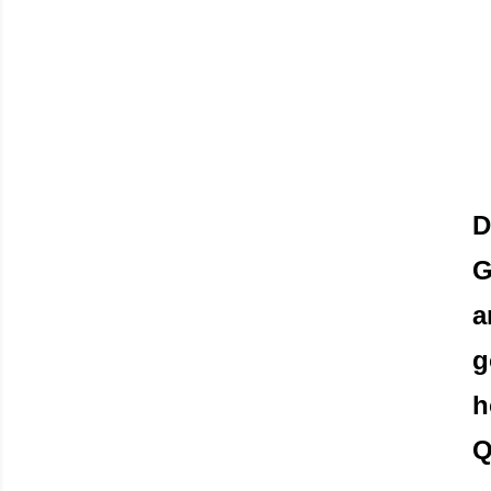
D
G
a
g
h
Q