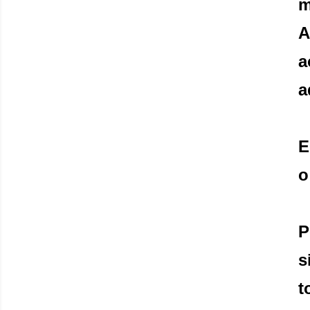
m
A
a
a
E
o
P
s
t