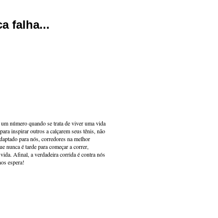
 falha...
s um número quando se trata de viver uma vida
ara inspirar outros a calçarem seus tênis, não
adaptado para nós, corredores na melhor
e nunca é tarde para começar a correr,
ida. Afinal, a verdadeira corrida é contra nós
nos espera!