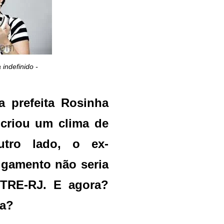
indefinido -
 prefeita Rosinha
 criou um clima de
utro lado, o ex-
lgamento não seria
 TRE-RJ. E agora?
ca?