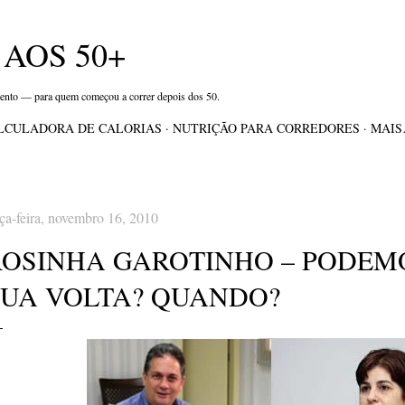
Pular para o conteúdo principal
AOS 50+
mento — para quem começou a correr depois dos 50.
LCULADORA DE CALORIAS
NUTRIÇÃO PARA CORREDORES
MAI
rça-feira, novembro 16, 2010
ROSINHA GAROTINHO – PODE
SUA VOLTA? QUANDO?