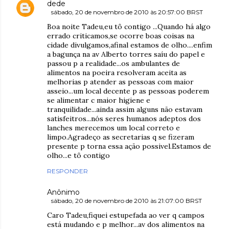
dede
sábado, 20 de novembro de 2010 às 20:57:00 BRST
Boa noite Tadeu,eu tô contigo ...Quando há algo
errado criticamos,se ocorre boas coisas na
cidade divulgamos,afinal estamos de olho....enfim
a bagunça na av Alberto torres saíu do papel e
passou p a realidade...os ambulantes de
alimentos na poeira resolveram aceita as
melhorias p atender as pessoas com maior
asseio...um local decente p as pessoas poderem
se alimentar c maior higiene e
tranquilidade...ainda assim alguns não estavam
satisfeitros...nós seres humanos adeptos dos
lanches merecemos um local correto e
limpo.Agradeço as secretarias q se fizeram
presente p torna essa ação possivel.Estamos de
olho...e tô contigo
RESPONDER
Anônimo
sábado, 20 de novembro de 2010 às 21:07:00 BRST
Caro Tadeu,fiquei estupefada ao ver q campos
está mudando e p melhor...av dos alimentos na