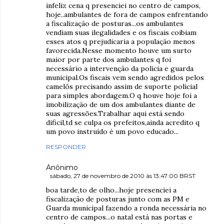
infeliz cena q presenciei no centro de campos,
hoje..ambulantes de fora de campos enfrentando
a fiscalização de posturas...os ambulantes
vendiam suas ilegalidades e os fiscais coibiam
esses atos q prejudicaria a população menos
favorecida.Nesse momento houve um surto
maior por parte dos ambulantes q foi
necessário a intervenção da policia e guarda
municipal.Os fiscais vem sendo agredidos pelos
camelôs precisando assim de suporte policial
para simples abordagem.O q houve hoje foi a
imobilização de um dos ambulantes diante de
suas agressões.Trabalhar aqui está sendo
dificil,td se culpa os prefeitos,ainda acredito q
um povo instruído é um povo educado...
RESPONDER
Anônimo
sábado, 27 de novembro de 2010 às 13:47:00 BRST
boa tarde,to de olho...hoje presenciei a
fiscalização de posturas junto com as PM e
Guarda municipal fazendo a ronda necessária no
centro de campos...o natal está nas portas e