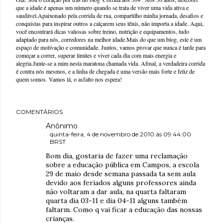
que a idade é apenas um número quando se trata de viver uma vida ativa e
saudável.Apaixonado pela corrida de rua, compartilho minha jornada, desafios e
conquistas para inspirar outros a calçarem seus tênis, não importa a idade. Aqui,
você encontrará dicas valiosas sobre treino, nutrição e equipamentos, tudo
adaptado para nós, corredores na melhor idade.Mais do que um blog, este é um
espaço de motivação e comunidade. Juntos, vamos provar que nunca é tarde para
começar a correr, superar limites e viver cada dia com mais energia e
alegria.Junte-se a mim nesta maratona chamada vida. Afinal, a verdadeira corrida
é contra nós mesmos, e a linha de chegada é uma versão mais forte e feliz de
quem somos. Vamos lá, o asfalto nos espera!
COMENTÁRIOS
Anônimo
quinta-feira, 4 de novembro de 2010 às 09:44:00
BRST
Bom dia, gostaria de fazer uma reclamação
sobre a educação pública em Campos, a escola
29 de maio desde semana passada ta sem aula
devido aos feriados alguns professores ainda
não voltaram a dar aula, na quarta faltaram
quarta dia 03-11 e dia 04-11 alguns também
faltarm. Como q vai ficar a educação das nossas
crianças.