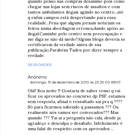
quando penso nas compras desanimo pois como
chegar nas lojas sem riscos de assaltos e com
tantos ambulantes ilegais agindo no centro...até
q enfim campos está despertando para essa
realidade...Pena que alguns jornais noticiam os
feitos numa abordagem erronea,dando apóio ao
ilegal.Caminhe pelo centro sem preocupação e
me diga se não dá medo?Alguns blogs deveria se
certificarem da verdade antes de sua
publicação.Parabéns Tadeu por dizer sempre a
verdade.
RESPONDER
Anônimo
domingo, 19 de dezembro de 2010 às 23:29:00 BRST
Olá!! Boa noite !!! Gostaria de saber como q vai
ficar os aprovados no concurso dp PSF, estamos
sem resposta, afinal o ressultado sai pra q ????
Só para ficarmos sabendo q passamos ??? Ou
realmente nós vamos ser convocados??? Mas
quando ??? Tai ai a pergunta não cala, desde ja
agradeço e desculpa o desabafo. Infelizmente é
uma falat de respieito com os aprovados ...