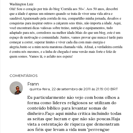
Washington Luiz
Olá! Sou o coração por trás do blog 'Corrida aos 50+'. Aos 50 anos, descobri
que a idade é apenas um número quando se trata de viver uma vida ativa e
saudável.Apaixonado pela corrida de rua, compartilho minha jornada, desafios e
conquistas para inspirar outros a calçarem seus tênis, não importa a idade. Aqui,
você encontrará dicas valiosas sobre treino, nutrição e equipamentos, tudo
adaptado para nós, corredores na melhor idade.Mais do que um blog, este é um
espaço de motivação e comunidade. Juntos, vamos provar que nunca é tarde para
começar a correr, superar limites e viver cada dia com mais energia e
alegria.Junte-se a mim nesta maratona chamada vida. Afinal, a verdadeira corrida
é contra nós mesmos, e a linha de chegada é uma versão mais forte e feliz de
quem somos. Vamos lá, o asfalto nos espera!
COMENTÁRIOS
Frann
quinta-feira, 22 de setembro de 2011 às 21:19:00 BRT
Eu particularmente não vejo com bons olhos a
forma como líderes religiosos se utilizam do
conteúdo bíblico para levantar somas de
dinheiro.Faço aqui minha critica incluindo todas
as seitas que lucram e que não são poucas.Haja
vista a ostentação de riqueza que demonstram
aos fiéis que levam a vida num 'perrengue