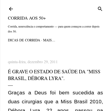
Pular para o conteúdo principal
CORRIDA AOS 50+
Corrida, neurociência e comportamento — para quem começou a correr depois
dos 50.
DICAS DE CORRIDA
MAIS…
quinta-feira, dezembro 29, 2011
É GRAVE O ESTADO DE SAÚDE DA "MISS
BRASIL, DÉBORA LYRA".
Graças a Deus foi bem sucedida as
duas cirurgias que a Miss Brasil 2010,
Débora Lyra, 22 anos, passou na