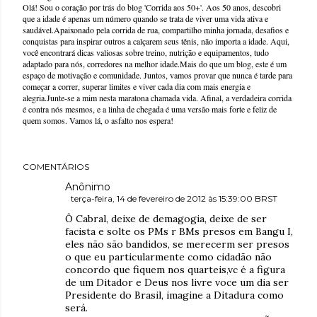
Olá! Sou o coração por trás do blog 'Corrida aos 50+'. Aos 50 anos, descobri
que a idade é apenas um número quando se trata de viver uma vida ativa e
saudável.Apaixonado pela corrida de rua, compartilho minha jornada, desafios e
conquistas para inspirar outros a calçarem seus tênis, não importa a idade. Aqui,
você encontrará dicas valiosas sobre treino, nutrição e equipamentos, tudo
adaptado para nós, corredores na melhor idade.Mais do que um blog, este é um
espaço de motivação e comunidade. Juntos, vamos provar que nunca é tarde para
começar a correr, superar limites e viver cada dia com mais energia e
alegria.Junte-se a mim nesta maratona chamada vida. Afinal, a verdadeira corrida
é contra nós mesmos, e a linha de chegada é uma versão mais forte e feliz de
quem somos. Vamos lá, o asfalto nos espera!
COMENTÁRIOS
Anônimo
terça-feira, 14 de fevereiro de 2012 às 15:39:00 BRST
Ô Cabral, deixe de demagogia, deixe de ser
facista e solte os PMs r BMs presos em Bangu I,
eles não são bandidos, se merecerm ser presos
o que eu particularmente como cidadão não
concordo que fiquem nos quarteis,vc é a figura
de um Ditador e Deus nos livre voce um dia ser
Presidente do Brasil, imagine a Ditadura como
será.