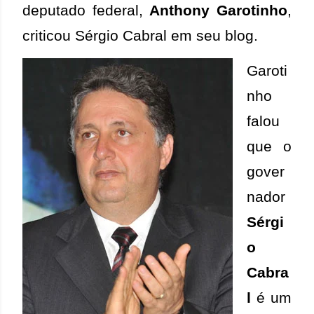
deputado federal,
Anthony Garotinho
,
criticou Sérgio Cabral em seu blog.
Garoti
nho
falou
que o
gover
nador
Sérgi
o
Cabra
l
é um