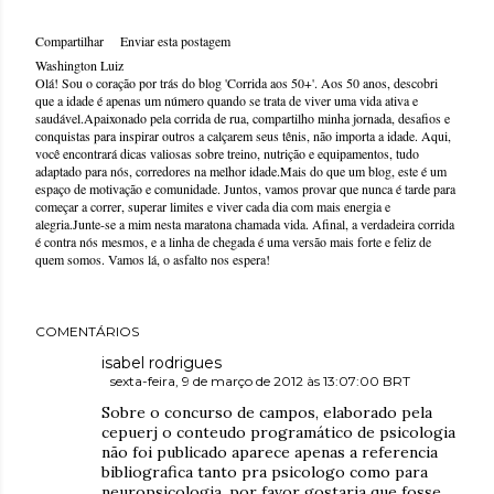
Compartilhar
Enviar esta postagem
Washington Luiz
Olá! Sou o coração por trás do blog 'Corrida aos 50+'. Aos 50 anos, descobri
que a idade é apenas um número quando se trata de viver uma vida ativa e
saudável.Apaixonado pela corrida de rua, compartilho minha jornada, desafios e
conquistas para inspirar outros a calçarem seus tênis, não importa a idade. Aqui,
você encontrará dicas valiosas sobre treino, nutrição e equipamentos, tudo
adaptado para nós, corredores na melhor idade.Mais do que um blog, este é um
espaço de motivação e comunidade. Juntos, vamos provar que nunca é tarde para
começar a correr, superar limites e viver cada dia com mais energia e
alegria.Junte-se a mim nesta maratona chamada vida. Afinal, a verdadeira corrida
é contra nós mesmos, e a linha de chegada é uma versão mais forte e feliz de
quem somos. Vamos lá, o asfalto nos espera!
COMENTÁRIOS
isabel rodrigues
sexta-feira, 9 de março de 2012 às 13:07:00 BRT
Sobre o concurso de campos, elaborado pela
cepuerj o conteudo programático de psicologia
não foi publicado aparece apenas a referencia
bibliografica tanto pra psicologo como para
neuropsicologia, por favor gostaria que fosse