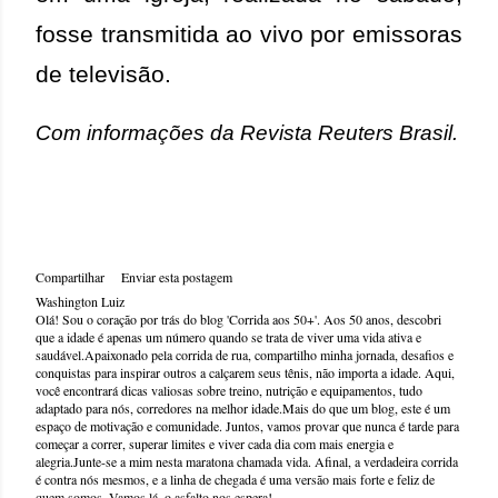
fosse transmitida ao vivo por emissoras
de televisão.
Com informações da Revista Reuters Brasil.
Compartilhar
Enviar esta postagem
Washington Luiz
Olá! Sou o coração por trás do blog 'Corrida aos 50+'. Aos 50 anos, descobri
que a idade é apenas um número quando se trata de viver uma vida ativa e
saudável.Apaixonado pela corrida de rua, compartilho minha jornada, desafios e
conquistas para inspirar outros a calçarem seus tênis, não importa a idade. Aqui,
você encontrará dicas valiosas sobre treino, nutrição e equipamentos, tudo
adaptado para nós, corredores na melhor idade.Mais do que um blog, este é um
espaço de motivação e comunidade. Juntos, vamos provar que nunca é tarde para
começar a correr, superar limites e viver cada dia com mais energia e
alegria.Junte-se a mim nesta maratona chamada vida. Afinal, a verdadeira corrida
é contra nós mesmos, e a linha de chegada é uma versão mais forte e feliz de
quem somos. Vamos lá, o asfalto nos espera!