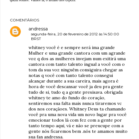
COMENTÁRIOS
andressa
segunda-feira, 20 de fevereiro de 2012 às 14:50:00
BRST
whitney você é e sempre será ima grande
Mulher e uma grande cantora com um agrande
voz q dos as mulheres invejam num exitirá uma
cantora com tanto talento ingual a você com o
tom da sua voz ninguêm consiguira chegar as
notas q você com tanto talento consegui
alcançar durante a sua careira, mais agora é
hora de você descansar você ja deu pra gente
tudo de si, tudo q a gente presisava. obrigada
whitney te amo do fundo do coração,
sentiremos sua falta mais nunca tiraremos vc
dos nos coraçãoes. Whitney Deus ta chamando
você pra uma nova vida um novo lugar pra você
emocionar todos lá com fez com a gente por
tanto tempo aqui, vá e não se preucupe com a
gente nós ficaremos bem .nós te amamos muito
sua fan andressa.