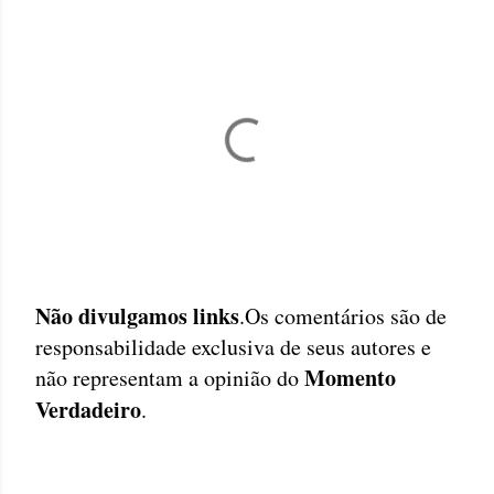
Não divulgamos links
.Os comentários são de
P
responsabilidade exclusiva de seus autores e
o
Momento
não representam a opinião do
s
Verdadeiro
.
t
a
r