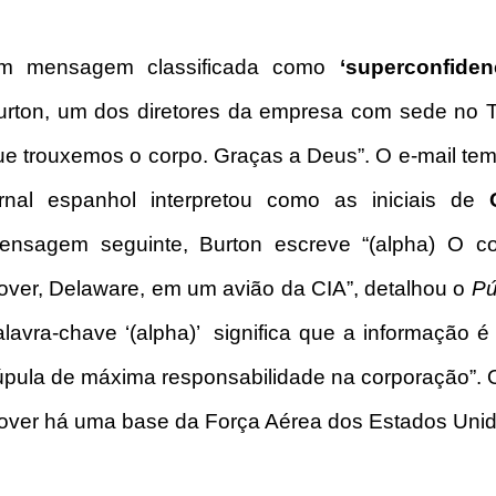
m mensagem classificada como
‘superconfidenc
urton, um dos diretores da empresa com sede no Te
ue trouxemos o corpo. Graças a Deus”. O e-mail tem o
ornal espanhol interpretou como as iniciais de
ensagem seguinte, Burton escreve “(alpha) O c
over, Delaware, em um avião da CIA”, detalhou o
Pú
alavra-chave ‘(alpha)’ significa que a informação é
úpula de máxima responsabilidade na corporação”. O
over há uma base da Força Aérea dos Estados Unid