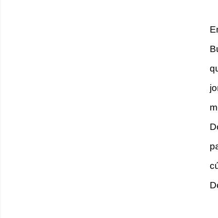
E
B
q
j
m
D
p
c
D