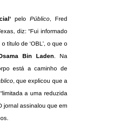
ial’
pelo
Público
, Fred
xas, diz: “Fui informado
 título de ‘OBL’, o que o
Osama Bin Laden
. Na
orpo está a caminho de
blico
, que explicou que a
 “limitada a uma reduzida
 jornal assinalou que em
os.