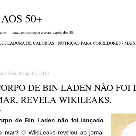
Pular para o conteúdo principal
AOS 50+
mento — para quem começou a correr depois dos 50.
LCULADORA DE CALORIAS
NUTRIÇÃO PARA CORREDORES
MAI
arta-feira, março 07, 2012
CORPO DE BIN LADEN NÃO FOI
MAR, REVELA WIKILEAKS.
orpo de Bin Laden não foi lançado
o mar?
O WikiLeaks revelou ao jornal