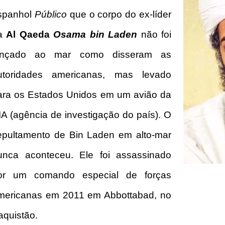
spanhol
Público
que o
corpo do ex-líder
a
Al Qaeda
Osama bin Laden
não foi
ançado ao mar como disseram as
utoridades americanas, mas levado
ara os Estados Unidos em um avião da
IA (agência de investigação do país). O
epultamento de Bin Laden em alto-mar
unca aconteceu. Ele foi assassinado
or um comando especial de forças
mericanas em 2011 em Abbottabad, no
aquistão.