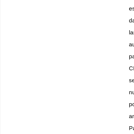
e
d
l
a
p
C
s
n
p
a
P