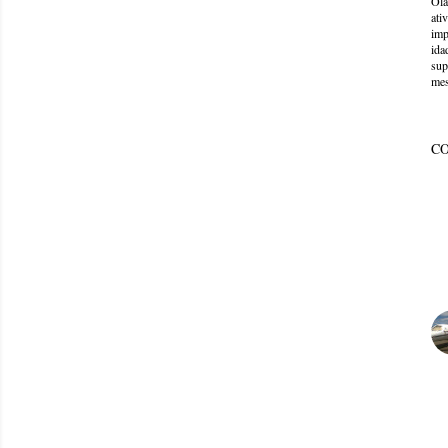
Olá
ati
imp
ida
sup
mes
C