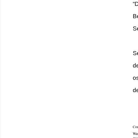
“
B
S
S
d
o
d
Com
Was