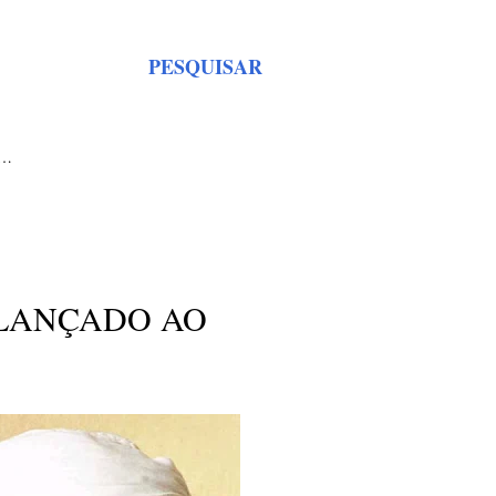
PESQUISAR
S…
 LANÇADO AO