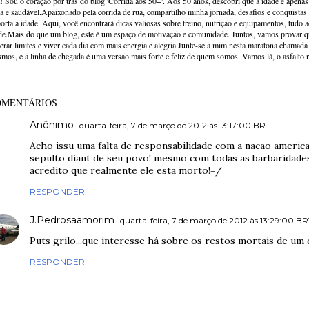
! Sou o coração por trás do blog 'Corrida aos 50+'. Aos 50 anos, descobri que a idade é apena
va e saudável.Apaixonado pela corrida de rua, compartilho minha jornada, desafios e conquistas p
orta a idade. Aqui, você encontrará dicas valiosas sobre treino, nutrição e equipamentos, tudo 
de.Mais do que um blog, este é um espaço de motivação e comunidade. Juntos, vamos provar qu
erar limites e viver cada dia com mais energia e alegria.Junte-se a mim nesta maratona chamada v
mos, e a linha de chegada é uma versão mais forte e feliz de quem somos. Vamos lá, o asfalto 
OMENTÁRIOS
Anônimo
quarta-feira, 7 de março de 2012 às 13:17:00 BRT
Acho issu uma falta de responsabilidade com a nacao america 
sepulto diant de seu povo! mesmo com todas as barbaridade
acredito que realmente ele esta morto!=/
RESPONDER
J.Pedrosaamorim
quarta-feira, 7 de março de 2012 às 13:29:00 B
Puts grilo...que interesse há sobre os restos mortais de um 
RESPONDER