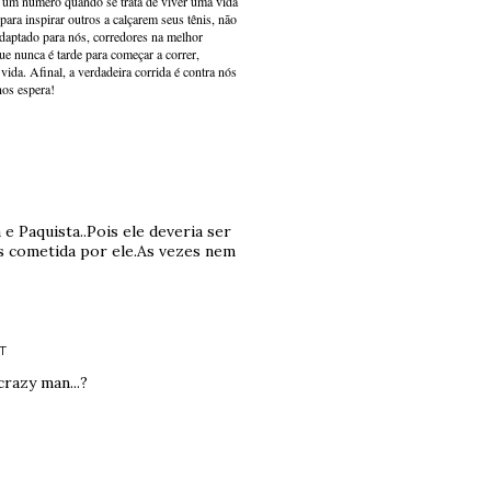
s um número quando se trata de viver uma vida
ara inspirar outros a calçarem seus tênis, não
adaptado para nós, corredores na melhor
e nunca é tarde para começar a correr,
ida. Afinal, a verdadeira corrida é contra nós
nos espera!
e Paquista..Pois ele deveria ser
s cometida por ele.As vezes nem
RT
crazy man...?