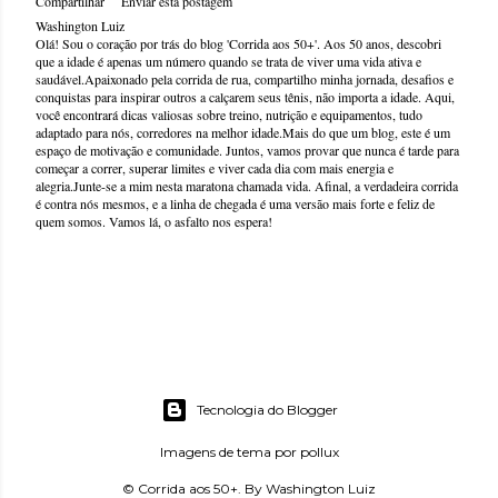
Compartilhar
Enviar esta postagem
Washington Luiz
Olá! Sou o coração por trás do blog 'Corrida aos 50+'. Aos 50 anos, descobri
que a idade é apenas um número quando se trata de viver uma vida ativa e
saudável.Apaixonado pela corrida de rua, compartilho minha jornada, desafios e
conquistas para inspirar outros a calçarem seus tênis, não importa a idade. Aqui,
você encontrará dicas valiosas sobre treino, nutrição e equipamentos, tudo
adaptado para nós, corredores na melhor idade.Mais do que um blog, este é um
espaço de motivação e comunidade. Juntos, vamos provar que nunca é tarde para
começar a correr, superar limites e viver cada dia com mais energia e
alegria.Junte-se a mim nesta maratona chamada vida. Afinal, a verdadeira corrida
é contra nós mesmos, e a linha de chegada é uma versão mais forte e feliz de
quem somos. Vamos lá, o asfalto nos espera!
Tecnologia do Blogger
Imagens de tema por
pollux
© Corrida aos 50+. By Washington Luiz