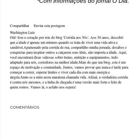
*Com informações do jornal O Dia.
Compartilhar
Enviar esta postagem
Washington Luiz
Olá! Sou o coração por trás do blog 'Corrida aos 50+'. Aos 50 anos, descobri
que a idade é apenas um número quando se trata de viver uma vida ativa e
saudável.Apaixonado pela corrida de rua, compartilho minha jornada, desafios e
conquistas para inspirar outros a calçarem seus tênis, não importa a idade. Aqui,
você encontrará dicas valiosas sobre treino, nutrição e equipamentos, tudo
adaptado para nós, corredores na melhor idade.Mais do que um blog, este é um
espaço de motivação e comunidade. Juntos, vamos provar que nunca é tarde para
começar a correr, superar limites e viver cada dia com mais energia e
alegria.Junte-se a mim nesta maratona chamada vida. Afinal, a verdadeira corrida
é contra nós mesmos, e a linha de chegada é uma versão mais forte e feliz de
quem somos. Vamos lá, o asfalto nos espera!
COMENTÁRIOS