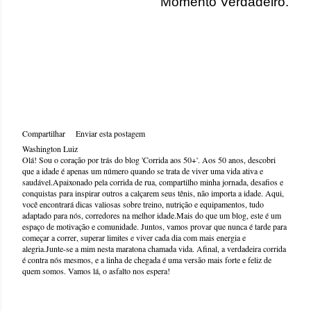
Momento Verdadeiro.
Compartilhar
Enviar esta postagem
Washington Luiz
Olá! Sou o coração por trás do blog 'Corrida aos 50+'. Aos 50 anos, descobri
que a idade é apenas um número quando se trata de viver uma vida ativa e
saudável.Apaixonado pela corrida de rua, compartilho minha jornada, desafios e
conquistas para inspirar outros a calçarem seus tênis, não importa a idade. Aqui,
você encontrará dicas valiosas sobre treino, nutrição e equipamentos, tudo
adaptado para nós, corredores na melhor idade.Mais do que um blog, este é um
espaço de motivação e comunidade. Juntos, vamos provar que nunca é tarde para
começar a correr, superar limites e viver cada dia com mais energia e
alegria.Junte-se a mim nesta maratona chamada vida. Afinal, a verdadeira corrida
é contra nós mesmos, e a linha de chegada é uma versão mais forte e feliz de
quem somos. Vamos lá, o asfalto nos espera!