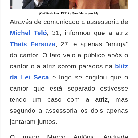
(Crédito da foto - EFE/Ag.News/Montagem F5)
Através de comunicado a assessoria de
Michel Teló
, 31, informou que a atriz
Thaís Fersoza
, 27, é apenas "amiga"
do cantor. O fato veio a público após o
cantor e a atriz serem parados na
blitz
da Lei Seca
e logo se cogitou que o
cantor que está separado estivesse
tendo um caso com a atriz, mas
segundo a assessoria os dois apenas
jantaram juntos.
O major Marco Antônio Andrade