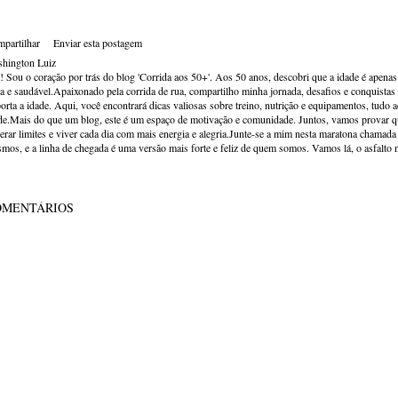
partilhar
Enviar esta postagem
hington Luiz
! Sou o coração por trás do blog 'Corrida aos 50+'. Aos 50 anos, descobri que a idade é apena
va e saudável.Apaixonado pela corrida de rua, compartilho minha jornada, desafios e conquistas p
orta a idade. Aqui, você encontrará dicas valiosas sobre treino, nutrição e equipamentos, tudo 
de.Mais do que um blog, este é um espaço de motivação e comunidade. Juntos, vamos provar qu
erar limites e viver cada dia com mais energia e alegria.Junte-se a mim nesta maratona chamada v
mos, e a linha de chegada é uma versão mais forte e feliz de quem somos. Vamos lá, o asfalto 
OMENTÁRIOS