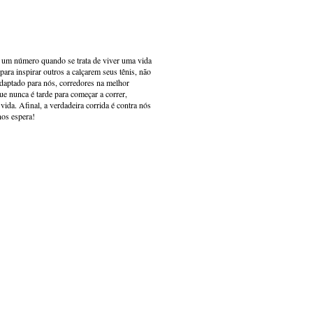
s um número quando se trata de viver uma vida
ara inspirar outros a calçarem seus tênis, não
adaptado para nós, corredores na melhor
e nunca é tarde para começar a correr,
ida. Afinal, a verdadeira corrida é contra nós
nos espera!