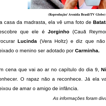
(Reprodução/ Avenida Brasil/TV Globo)
a casa da madrasta, ela vê uma foto de
Batat
escobre que ele é
Jorginho
(Cauã Reymond
rocurar
Lucinda
(Vera Holtz) e diz que não
eixado o menino ser adotado por
Carminha.
m cena que vai ao ar no capítulo do dia 9,
N
onhecer. O rapaz não a reconhece. Já ela v
eixou de amar o amigo de infância.
As informações foram divu