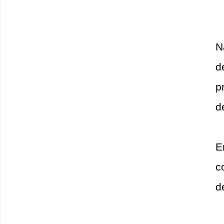
N
d
p
d
E
c
d