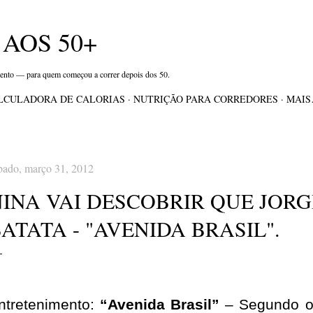
Pular para o conteúdo principal
AOS 50+
mento — para quem começou a correr depois dos 50.
LCULADORA DE CALORIAS
NUTRIÇÃO PARA CORREDORES
MAI
bado, março 31, 2012
NINA VAI DESCOBRIR QUE JORG
ATATA - "AVENIDA BRASIL".
ntretenimento:
“Avenida Brasil”
– Segundo o 