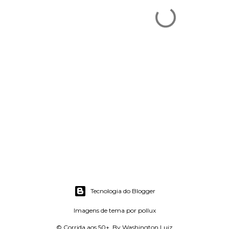
Tecnologia do Blogger
Imagens de tema por
pollux
© Corrida aos 50+. By Washington Luiz