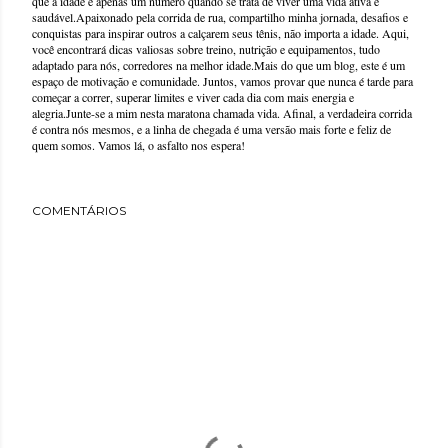
que a idade é apenas um número quando se trata de viver uma vida ativa e
saudável.Apaixonado pela corrida de rua, compartilho minha jornada, desafios e
conquistas para inspirar outros a calçarem seus tênis, não importa a idade. Aqui,
você encontrará dicas valiosas sobre treino, nutrição e equipamentos, tudo
adaptado para nós, corredores na melhor idade.Mais do que um blog, este é um
espaço de motivação e comunidade. Juntos, vamos provar que nunca é tarde para
começar a correr, superar limites e viver cada dia com mais energia e
alegria.Junte-se a mim nesta maratona chamada vida. Afinal, a verdadeira corrida
é contra nós mesmos, e a linha de chegada é uma versão mais forte e feliz de
quem somos. Vamos lá, o asfalto nos espera!
COMENTÁRIOS