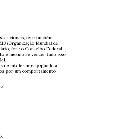
nstitucionais, fere também
OMS (Organização Mundial de
tário, fere o Conselho Federal
nto e mesmo se vencer tudo isso
ei.
cos de intolerantes jogando a
do-os por um comportamento
BRT
o.