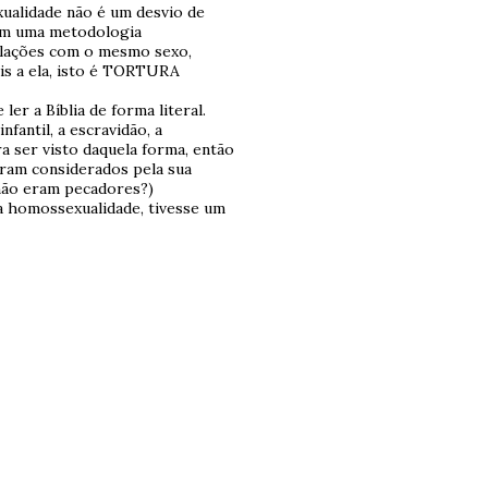
ualidade não é um desvio de
im uma metodologia
elações com o mesmo sexo,
s a ela, isto é TORTURA
er a Bíblia de forma literal.
nfantil, a escravidão, a
ra ser visto daquela forma, então
eram considerados pela sua
não eram pecadores?)
 a homossexualidade, tivesse um