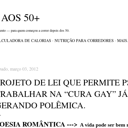
Pular para o conteúdo principal
AOS 50+
mento — para quem começou a correr depois dos 50.
LCULADORA DE CALORIAS
NUTRIÇÃO PARA CORREDORES
MAI
bado, março 03, 2012
PROJETO DE LEI QUE PERMITE 
TRABALHAR NA “CURA GAY” JÁ
GERANDO POLÊMICA.
OESIA ROMÂNTICA --->
A vida pode ser bem 