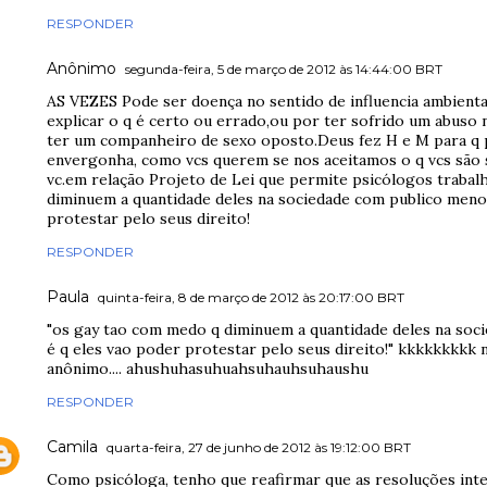
RESPONDER
Anônimo
segunda-feira, 5 de março de 2012 às 14:44:00 BRT
AS VEZES Pode ser doença no sentido de influencia ambienta
explicar o q é certo ou errado,ou por ter sofrido um abuso n
ter um companheiro de sexo oposto.Deus fez H e M para q
envergonha, como vcs querem se nos aceitamos o q vcs são s
vc.em relação Projeto de Lei que permite psicólogos trabal
diminuem a quantidade deles na sociedade com publico meno
protestar pelo seus direito!
RESPONDER
Paula
quinta-feira, 8 de março de 2012 às 20:17:00 BRT
"os gay tao com medo q diminuem a quantidade deles na so
é q eles vao poder protestar pelo seus direito!" kkkkkkkkk
anônimo.... ahushuhasuhuahsuhauhsuhaushu
RESPONDER
Camila
quarta-feira, 27 de junho de 2012 às 19:12:00 BRT
Como psicóloga, tenho que reafirmar que as resoluções inte