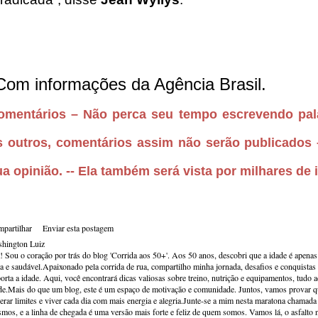
Com informações da Agência Brasil.
omentários – Não perca seu tempo escrevendo pala
s outros, comentários assim não serão publicados –
ua opinião. -- Ela também será vista por milhares de 
partilhar
Enviar esta postagem
hington Luiz
! Sou o coração por trás do blog 'Corrida aos 50+'. Aos 50 anos, descobri que a idade é apena
va e saudável.Apaixonado pela corrida de rua, compartilho minha jornada, desafios e conquistas p
orta a idade. Aqui, você encontrará dicas valiosas sobre treino, nutrição e equipamentos, tudo 
de.Mais do que um blog, este é um espaço de motivação e comunidade. Juntos, vamos provar qu
erar limites e viver cada dia com mais energia e alegria.Junte-se a mim nesta maratona chamada v
mos, e a linha de chegada é uma versão mais forte e feliz de quem somos. Vamos lá, o asfalto 