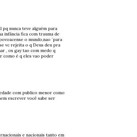
l pq nunca teve alguém para
a infância fica com trauma de
 povoacense o mundo,nao ´para
e vc rejeita o q Deus deu pra
har , os gay tao com medo q
r como é q eles vao poder
ciedade com publico menor como
 nem escrever você sabe ser
rnacionais e nacionais tanto em