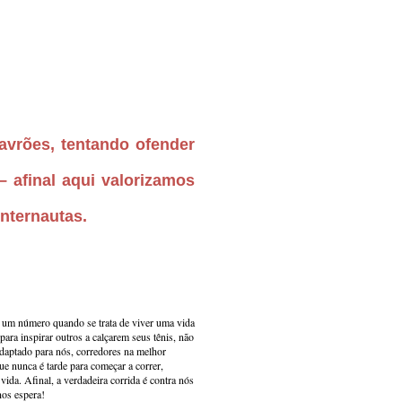
vrões, tentando ofender
 afinal aqui valorizamos
internautas.
s um número quando se trata de viver uma vida
ara inspirar outros a calçarem seus tênis, não
adaptado para nós, corredores na melhor
e nunca é tarde para começar a correr,
ida. Afinal, a verdadeira corrida é contra nós
nos espera!