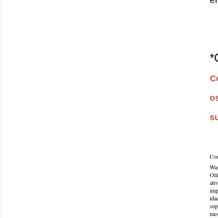
*
C
o
s
Com
Was
Olá
ati
imp
ida
sup
mes