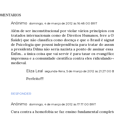
OMENTÁRIOS
Anônimo
domingo, 4 de março de 2012 às 16:48:00 BRT
Além de ser inconstitucional por violar vários princípios co
tratados internacionais como de Direitos Humanos, fere a 
Saúde) que não classifica como doença e que o Brasil é signa
de Psicologia que possui independência para tratar do assu
a presidenta Dilma não seria nazista a ponto de assinar essa l
Enfim... a única coisa que vai servir é para taxar os evangéli
imprenssa e a comunidade científica contra eles ridiculan
medieval.
Eliza Leal
segunda-feira, 5 de março de 2012 às 21:27:00 
Perfeito!!!!
RESPONDER
Anônimo
domingo, 4 de março de 2012 às 17:17:00 BRT
Cura contra a homofobia se faz ensino fundamental complet