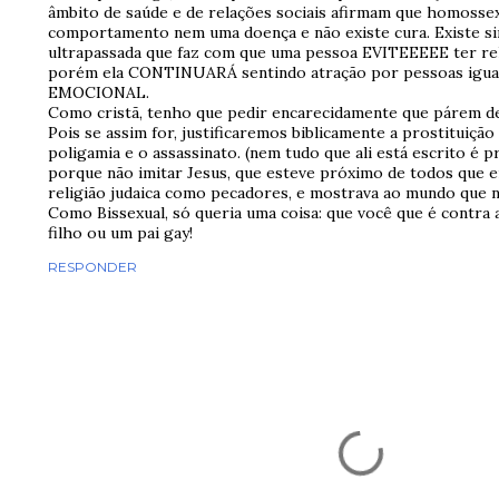
âmbito de saúde e de relações sociais afirmam que homossex
comportamento nem uma doença e não existe cura. Existe s
ultrapassada que faz com que uma pessoa EVITEEEEE ter r
porém ela CONTINUARÁ sentindo atração por pessoas iguai
EMOCIONAL.
Como cristã, tenho que pedir encarecidamente que párem de l
Pois se assim for, justificaremos biblicamente a prostituição i
poligamia e o assassinato. (nem tudo que ali está escrito é p
porque não imitar Jesus, que esteve próximo de todos que 
religião judaica como pecadores, e mostrava ao mundo que 
Como Bissexual, só queria uma coisa: que você que é contra
filho ou um pai gay!
RESPONDER