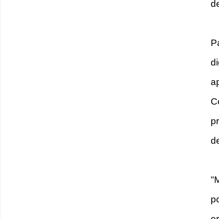
d
P
d
a
C
p
d
"
p
e