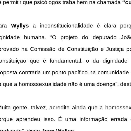
e permitir que psicólogos trabalhem na chamada
“c
ara
Wyllys
a inconstitucionalidade é clara por
ignidade humana. “O projeto do deputado Jo
provado na Comissão de Constituição e Justiça po
onstituição que é fundamental, o da dignidade
roposta contraria um ponto pacífico na comunidade c
e que a homossexualidade não é uma doença”, des
Muita gente, talvez, acredite ainda que a homoss
orque aprendeu isso. É uma informação errada
rradicada”, disse
Jean Wyllys
.