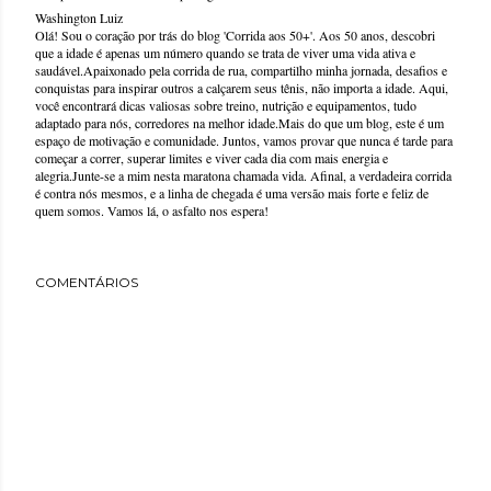
Washington Luiz
Olá! Sou o coração por trás do blog 'Corrida aos 50+'. Aos 50 anos, descobri
que a idade é apenas um número quando se trata de viver uma vida ativa e
saudável.Apaixonado pela corrida de rua, compartilho minha jornada, desafios e
conquistas para inspirar outros a calçarem seus tênis, não importa a idade. Aqui,
você encontrará dicas valiosas sobre treino, nutrição e equipamentos, tudo
adaptado para nós, corredores na melhor idade.Mais do que um blog, este é um
espaço de motivação e comunidade. Juntos, vamos provar que nunca é tarde para
começar a correr, superar limites e viver cada dia com mais energia e
alegria.Junte-se a mim nesta maratona chamada vida. Afinal, a verdadeira corrida
é contra nós mesmos, e a linha de chegada é uma versão mais forte e feliz de
quem somos. Vamos lá, o asfalto nos espera!
COMENTÁRIOS