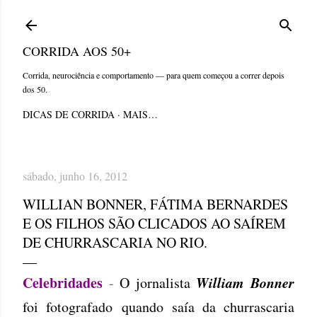
Pular para o conteúdo principal
CORRIDA AOS 50+
Corrida, neurociência e comportamento — para quem começou a correr depois
dos 50.
DICAS DE CORRIDA
MAIS…
sábado, junho 16, 2012
WILLIAN BONNER, FÁTIMA BERNARDES
E OS FILHOS SÃO CLICADOS AO SAÍREM
DE CHURRASCARIA NO RIO.
Celebridades
William Bonner
-
O jornalista
foi fotografado
quando saía da churrascaria