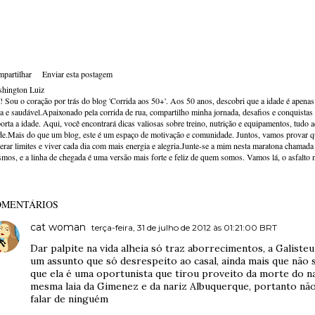
partilhar
Enviar esta postagem
hington Luiz
! Sou o coração por trás do blog 'Corrida aos 50+'. Aos 50 anos, descobri que a idade é apena
va e saudável.Apaixonado pela corrida de rua, compartilho minha jornada, desafios e conquistas p
orta a idade. Aqui, você encontrará dicas valiosas sobre treino, nutrição e equipamentos, tudo 
de.Mais do que um blog, este é um espaço de motivação e comunidade. Juntos, vamos provar qu
erar limites e viver cada dia com mais energia e alegria.Junte-se a mim nesta maratona chamada v
mos, e a linha de chegada é uma versão mais forte e feliz de quem somos. Vamos lá, o asfalto 
OMENTÁRIOS
cat woman
terça-feira, 31 de julho de 2012 às 01:21:00 BRT
Dar palpite na vida alheia só traz aborrecimentos, a Galiste
um assunto que só desrespeito ao casal, ainda mais que não 
que ela é uma oportunista que tirou proveito da morte do n
mesma laia da Gimenez e da nariz Albuquerque, portanto não
falar de ninguém