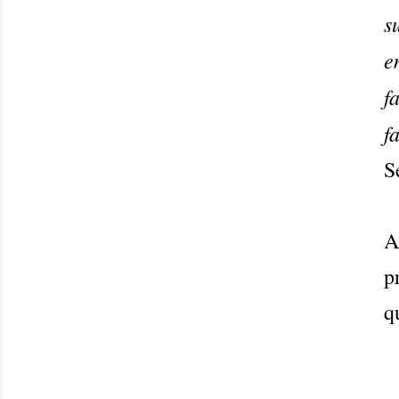
s
e
f
f
S
A
p
q