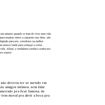
s um número quando se trata de viver uma vida
ara inspirar outros a calçarem seus tênis, não
adaptado para nós, corredores na melhor
e nunca é tarde para começar a correr,
ida. Afinal, a verdadeira corrida é contra nós
nos espera!
u não deveria ter se metido em
são amigos intimos, sem falar
amorado pra ficar famosa, da
 tem moral pra abrir a boca pra