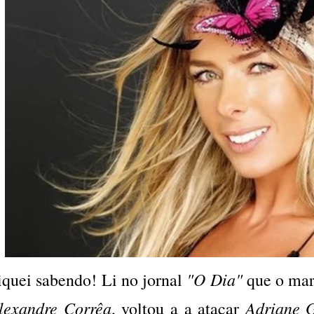
"O Dia"
iquei sabendo! Li no jornal
que o mar
lexandre Corrêa
Adriane G
, voltou a a atacar