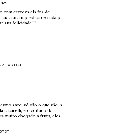
0 BRST
o com certeza ela fez de
 nao,a ana n predica de nada p
sua felicidade!!!!!
 07:39:00 BRT
mesmo saco, só são o que são, a
a cacarelli, e o coitado do
a muito chegado a fruta, eles
0 BRST