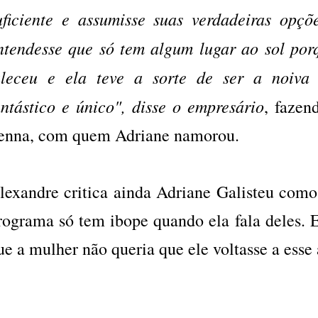
uficiente e assumisse suas verdadeiras opçõ
ntendesse que só tem algum lugar ao sol por
aleceu e ela teve a sorte de ser a noiva 
antástico e único", disse o empresário
, fazen
enna, com quem Adriane namorou.
lexandre critica ainda Adriane Galisteu como
rograma só tem ibope quando ela fala deles. 
ue a mulher não queria que ele voltasse a esse 