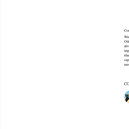
Com
Was
Olá
ati
imp
ida
sup
mes
C