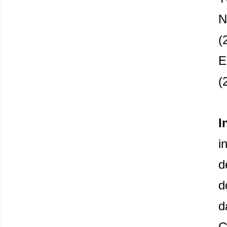
N
(
E
(
I
i
d
d
d
G