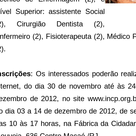
ível Superior: assistente Social
2), Cirurgião Dentista (2),
nfermeiro (2), Fisioterapeuta (2), Médico P
2).
nscrições
: Os interessados poderão reali
nternet, do dia 30 de novembro até às 2
ezembro de 2012, no site www.incp.org.b
o dia 03 a 14 de dezembro de 2012, de se
as 10 às 17 horas, na Fábrica da Cidadan
ouveia, 636 Centro Macaé /RJ.