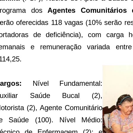
rograma dos
Agentes Comunitário
erão oferecidas 118 vagas (10% serão re
ortadoras de deficiência), com carga 
emanais e remuneração variada ent
114,25.
argos:
Nível Fundamental:
uxiliar Saúde Bucal (2),
otorista (2), Agente Comunitário
e Saúde (100). Nível Médio:
écnico de Enfermagem (2); e