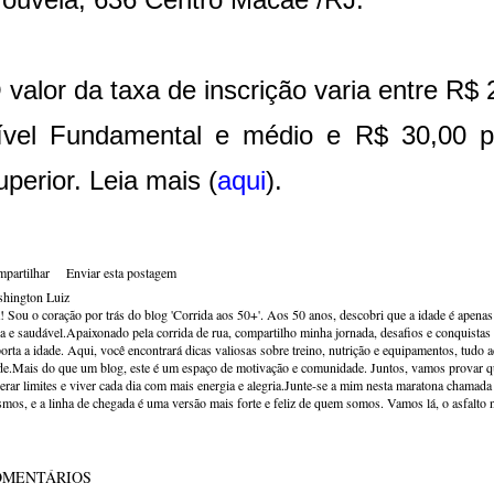
 valor da taxa de inscrição varia entre R$
ível Fundamental e médio e R$ 30,00 p
uperior. Leia mais (
aqui
).
partilhar
Enviar esta postagem
hington Luiz
! Sou o coração por trás do blog 'Corrida aos 50+'. Aos 50 anos, descobri que a idade é apena
va e saudável.Apaixonado pela corrida de rua, compartilho minha jornada, desafios e conquistas p
orta a idade. Aqui, você encontrará dicas valiosas sobre treino, nutrição e equipamentos, tudo 
de.Mais do que um blog, este é um espaço de motivação e comunidade. Juntos, vamos provar qu
erar limites e viver cada dia com mais energia e alegria.Junte-se a mim nesta maratona chamada v
mos, e a linha de chegada é uma versão mais forte e feliz de quem somos. Vamos lá, o asfalto 
OMENTÁRIOS