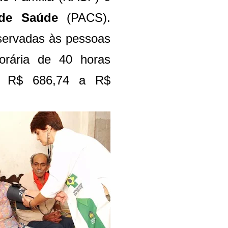
s de Saúde
(PACS).
servadas às pessoas
horária de 40 horas
re R$ 686,74 a R$