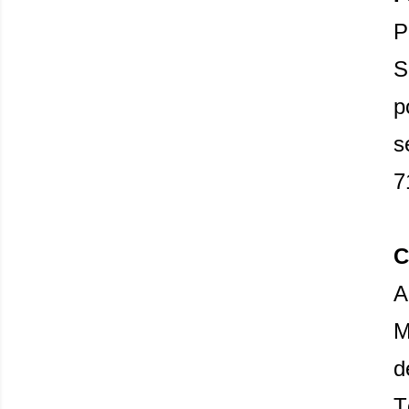
P
S
p
s
7
C
A
M
d
T