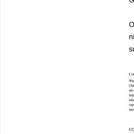
O
n
s
Com
Was
Olá
ati
imp
ida
sup
mes
C