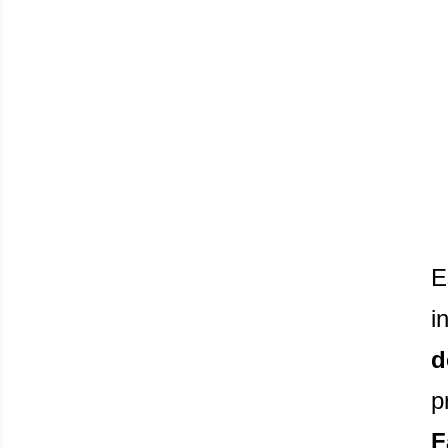
E
i
d
p
F