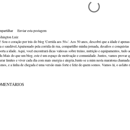
partilhar
Enviar esta postagem
hington Luiz
! Sou o coração por trás do blog 'Corrida aos 50+'. Aos 50 anos, descobri que a idade é apena
va e saudável.Apaixonado pela corrida de rua, compartilho minha jornada, desafios e conquistas p
orta a idade. Aqui, você encontrará dicas valiosas sobre treino, nutrição e equipamentos, tudo 
de.Mais do que um blog, este é um espaço de motivação e comunidade. Juntos, vamos provar qu
erar limites e viver cada dia com mais energia e alegria.Junte-se a mim nesta maratona chamada v
mos, e a linha de chegada é uma versão mais forte e feliz de quem somos. Vamos lá, o asfalto 
OMENTÁRIOS