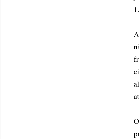
1
A
n
f
c
a
a
O
p