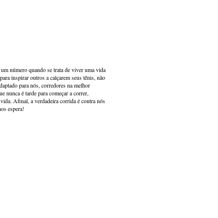
s um número quando se trata de viver uma vida
ara inspirar outros a calçarem seus tênis, não
adaptado para nós, corredores na melhor
e nunca é tarde para começar a correr,
ida. Afinal, a verdadeira corrida é contra nós
nos espera!