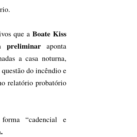
ário.
Boate Kiss
tivos que a
a preliminar
aponta
nadas a casa noturna,
a questão do incêndio e
o relatório probatório
forma “cadencial e
.