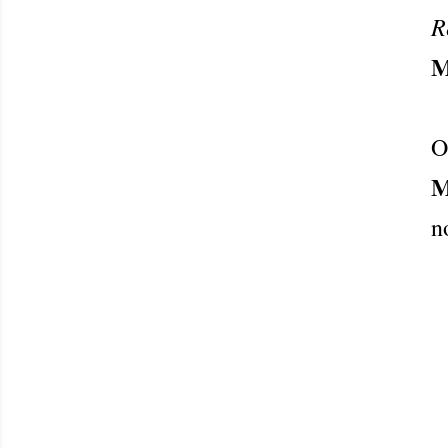
R
M
O
M
n