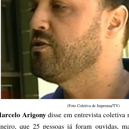
(Foto Coletiva de Imprensa/TV)
arcelo Arigony
disse em entrevista coletiva n
aneiro, que 25 pessoas já foram ouvidas, 