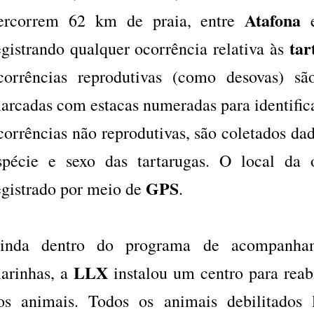
Atafona
ercorrem 62 km de praia, entre
tar
egistrando qualquer ocorrência relativa às
corrências reprodutivas (como desovas) sã
arcadas com estacas numeradas para identifica
corrências não reprodutivas, são coletados d
spécie e sexo das tartarugas. O local da
GPS
egistrado por meio de
.
inda dentro do programa de acompanham
LLX
arinhas, a
instalou um centro para reab
os animais. Todos os animais debilitados 