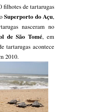
 filhotes de tartarugas
Superporto do Açu
 o
,
rtarugas nasceram no
ol de São Tomé
, em
de tartarugas acontece
em 2010.