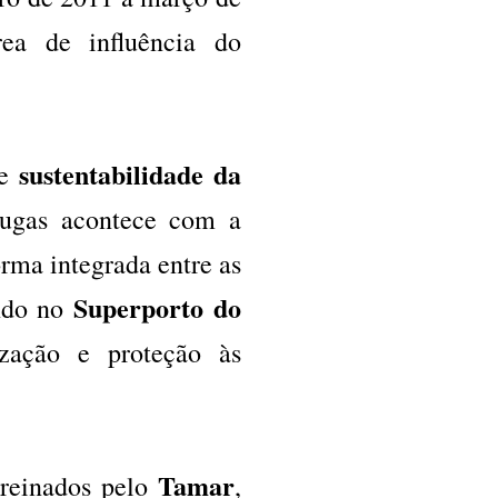
rea de influência do
sustentabilidade da
 e
arugas acontece com a
rma integrada entre as
Superporto do
ndo no
ização e proteção às
Tamar
treinados pelo
,