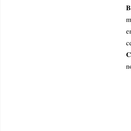
B
m
e
c
C
n