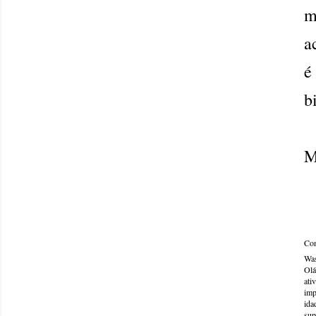
m
a
é
b
M
Com
Was
Olá
ati
imp
ida
sup