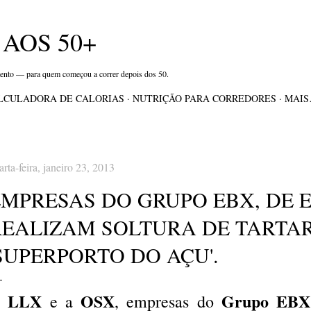
Pular para o conteúdo principal
AOS 50+
mento — para quem começou a correr depois dos 50.
LCULADORA DE CALORIAS
NUTRIÇÃO PARA CORREDORES
MAI
arta-feira, janeiro 23, 2013
MPRESAS DO GRUPO EBX, DE E
REALIZAM SOLTURA DE TARTA
SUPERPORTO DO AÇU'.
LLX
OSX
Grupo EBX
e a
, empresas do