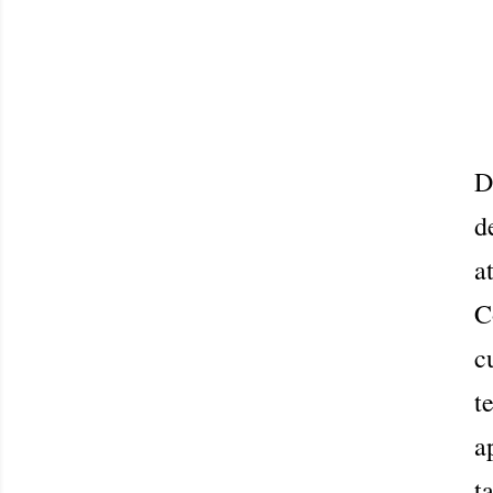
D
d
a
C
c
t
a
t