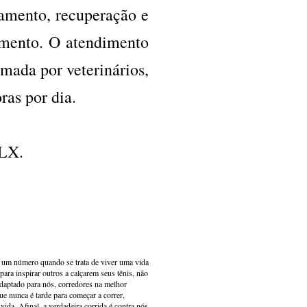
tamento, recuperação e
imento. O atendimento
rmada por veterinários,
ras por dia.
LLX.
s um número quando se trata de viver uma vida
ara inspirar outros a calçarem seus tênis, não
adaptado para nós, corredores na melhor
e nunca é tarde para começar a correr,
ida. Afinal, a verdadeira corrida é contra nós