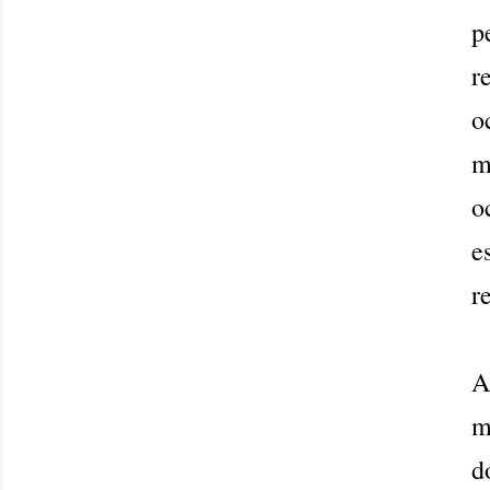
p
r
o
m
o
e
r
A
m
d