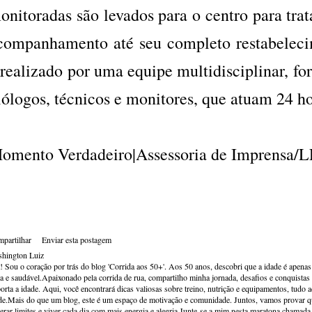
onitoradas são levados para o centro para tra
companhamento até seu completo restabelec
 realizado por uma equipe multidisciplinar, fo
iólogos, técnicos e monitores, que atuam 24 ho
omento Verdadeiro|Assessoria de Imprensa/
partilhar
Enviar esta postagem
hington Luiz
! Sou o coração por trás do blog 'Corrida aos 50+'. Aos 50 anos, descobri que a idade é apena
va e saudável.Apaixonado pela corrida de rua, compartilho minha jornada, desafios e conquistas p
orta a idade. Aqui, você encontrará dicas valiosas sobre treino, nutrição e equipamentos, tudo 
de.Mais do que um blog, este é um espaço de motivação e comunidade. Juntos, vamos provar qu
erar limites e viver cada dia com mais energia e alegria.Junte-se a mim nesta maratona chamada v