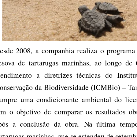
esde 2008, a companhia realiza o programa
esova de tartarugas marinhas, ao longo de
tendimento a diretrizes técnicas do Insti
onservação da Biodiversidade (ICMBio) – T
umpre uma condicionante ambiental do lice
em o objetivo de comparar os resultados obt
pós a conclusão da obra. Na última tempo
artarugas marinhas, que se estendeu de setem