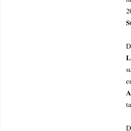
2
S
D
L
s
e
A
t
D