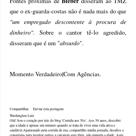
Bieber
Fontes próximas de
disseram ao TMZ
que o ex-guarda-costas não é nada mais do que
"um empregado descontente à procura de
dinheiro"
. Sobre o cantor tê-lo agredido,
disseram que é um "
absurdo
".
Momento Verdadeiro|Com Agências.
Compartilhar
Enviar esta postagem
Washington Luiz
Olá! Sou o coração por trás do blog 'Corrida aos 50+'. Aos 50 anos, descobri
que a idade é apenas um número quando se trata de viver uma vida ativa e
saudável.Apaixonado pela corrida de rua, compartilho minha jornada, desafios e
conquistas para inspirar outros a calçarem seus tênis, não importa a idade. Aqui,