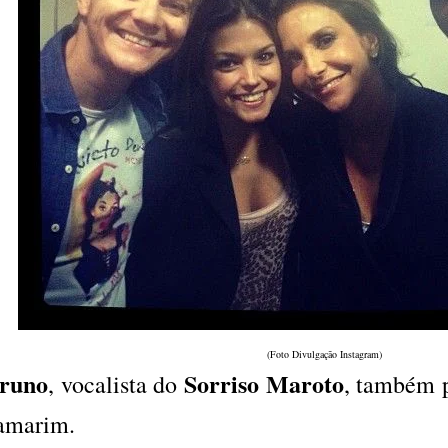
(Foto Divulgação Instagram)
runo
Sorriso Maroto
, vocalista do
, também p
amarim.