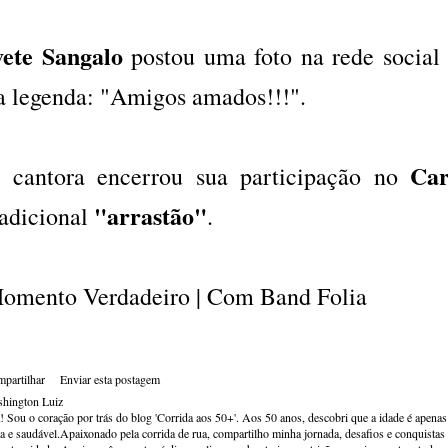
vete Sangalo
postou uma foto na rede social
a legenda: "Amigos amados!!!".
Car
 cantora encerrou sua participação no
"arrastão"
radicional
.
omento Verdadeiro | Com Band Folia
partilhar
Enviar esta postagem
hington Luiz
! Sou o coração por trás do blog 'Corrida aos 50+'. Aos 50 anos, descobri que a idade é apena
va e saudável.Apaixonado pela corrida de rua, compartilho minha jornada, desafios e conquistas p