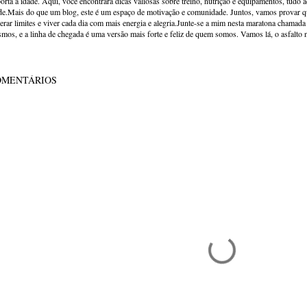
orta a idade. Aqui, você encontrará dicas valiosas sobre treino, nutrição e equipamentos, tudo 
de.Mais do que um blog, este é um espaço de motivação e comunidade. Juntos, vamos provar qu
erar limites e viver cada dia com mais energia e alegria.Junte-se a mim nesta maratona chamada v
mos, e a linha de chegada é uma versão mais forte e feliz de quem somos. Vamos lá, o asfalto 
OMENTÁRIOS