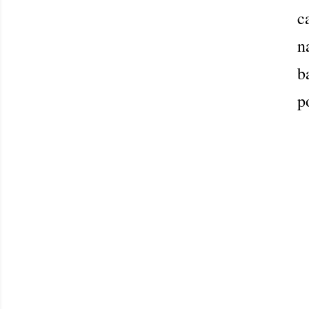
c
n
b
p