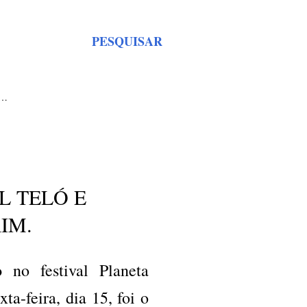
PESQUISAR
S…
L TELÓ E
IM.
o
no festival Planeta
a-feira, dia 15, foi o