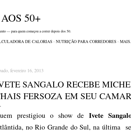
Pular para o conteúdo principal
AOS 50+
mento — para quem começou a correr depois dos 50.
LCULADORA DE CALORIAS
NUTRIÇÃO PARA CORREDORES
MAI
bado, fevereiro 16, 2013
IVETE SANGALO RECEBE MICHE
THAIS FERSOZA EM SEU CAMAR
Ivete Sangal
uem prestigiou o show de
tlântida, no Rio Grande do Sul, na última sext