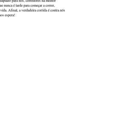
adaptado para nós, corredores na melhor
e nunca é tarde para começar a correr,
ida. Afinal, a verdadeira corrida é contra nós
nos espera!