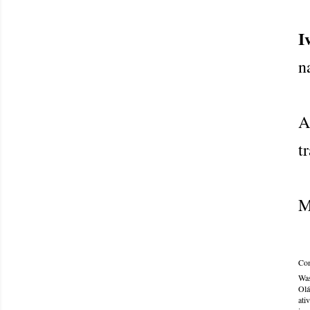
I
n
A
t
M
Com
Was
Olá
ati