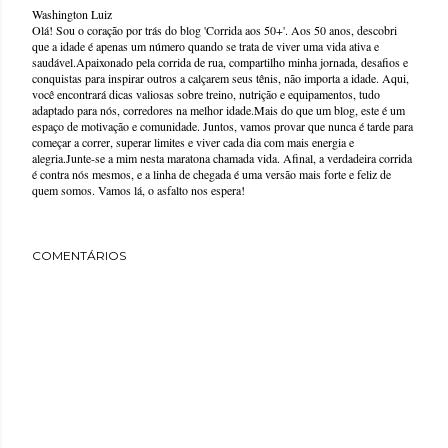
Washington Luiz
Olá! Sou o coração por trás do blog 'Corrida aos 50+'. Aos 50 anos, descobri
que a idade é apenas um número quando se trata de viver uma vida ativa e
saudável.Apaixonado pela corrida de rua, compartilho minha jornada, desafios e
conquistas para inspirar outros a calçarem seus tênis, não importa a idade. Aqui,
você encontrará dicas valiosas sobre treino, nutrição e equipamentos, tudo
adaptado para nós, corredores na melhor idade.Mais do que um blog, este é um
espaço de motivação e comunidade. Juntos, vamos provar que nunca é tarde para
começar a correr, superar limites e viver cada dia com mais energia e
alegria.Junte-se a mim nesta maratona chamada vida. Afinal, a verdadeira corrida
é contra nós mesmos, e a linha de chegada é uma versão mais forte e feliz de
quem somos. Vamos lá, o asfalto nos espera!
COMENTÁRIOS