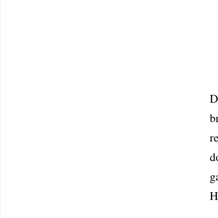
D
b
r
d
g
H