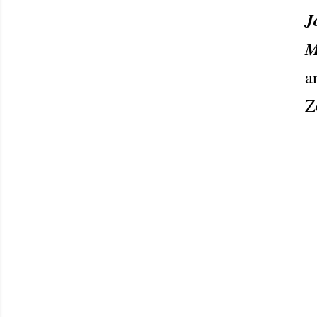
J
M
a
Z