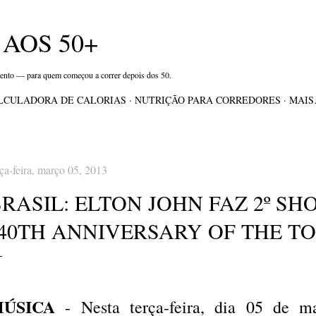
Pular para o conteúdo principal
AOS 50+
mento — para quem começou a correr depois dos 50.
LCULADORA DE CALORIAS
NUTRIÇÃO PARA CORREDORES
MAI
rça-feira, março 05, 2013
RASIL: ELTON JOHN FAZ 2º S
"40TH ANNIVERSARY OF THE T
ÚSICA
- Nesta terça-feira, dia 05 de m