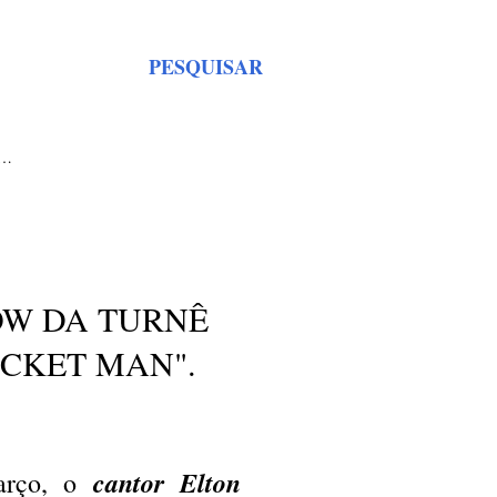
PESQUISAR
S…
HOW DA TURNÊ
OCKET MAN".
cantor Elton
arço, o