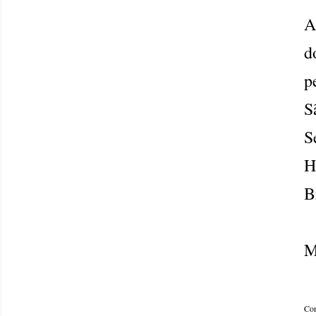
A
d
p
S
S
H
B
M
Com