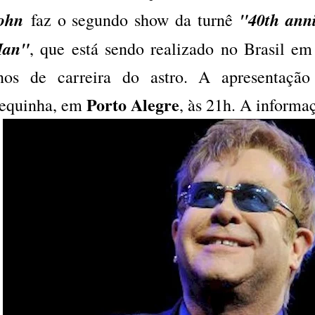
ohn
"40th anni
faz o segundo show da turnê
an"
, que está sendo realizado no Brasil 
nos de carreira do astro. A apresentaçã
Porto Alegre
equinha, em
, às 21h. A informa