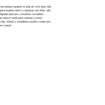
s um número quando se trata de viver uma vida
ara inspirar outros a calçarem seus tênis, não
adaptado para nós, corredores na melhor
e nunca é tarde para começar a correr,
ida. Afinal, a verdadeira corrida é contra nós
nos espera!