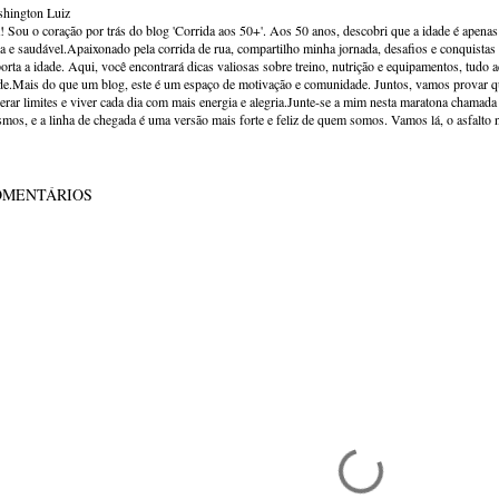
hington Luiz
! Sou o coração por trás do blog 'Corrida aos 50+'. Aos 50 anos, descobri que a idade é apena
va e saudável.Apaixonado pela corrida de rua, compartilho minha jornada, desafios e conquistas p
orta a idade. Aqui, você encontrará dicas valiosas sobre treino, nutrição e equipamentos, tudo 
de.Mais do que um blog, este é um espaço de motivação e comunidade. Juntos, vamos provar qu
erar limites e viver cada dia com mais energia e alegria.Junte-se a mim nesta maratona chamada v
mos, e a linha de chegada é uma versão mais forte e feliz de quem somos. Vamos lá, o asfalto 
OMENTÁRIOS