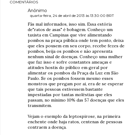
COMENTÁRIOS
Anônimo
quarta-feira, 24 de abril de 2013 às 13:30:00 BRT
Fãs mal informados, isso sim. Essa estória
de"ratos de asas" é bobagem. Conheço um
taxista em Campinas que vive alimentando
pombos na praça pública onde tem ponto, deixa
que eles pousem em seu corpo, recebe fezes de
pombos, beija os pombos e não apresenta
nenhum sinal de doenças. Conheço uma mulher
que faz isso e sofre constantes ameaças e
atitudes hostis do público em geral por
alimentar os pombos da Praça da Luz em São
Paulo. Se os pombos fossem mesmo esses
monstros que pregam por ai, era de se esperar
que tais pessoas estivessem bastante
impestiadas por tantas moléstias que eles
passam, no mínimo 10% das 57 doenças que eles
transmitem.
Vejam o exemplo da leptospirose, na primeira
enchente onde haja ratos, centenas de pessoas
contraem a doença.