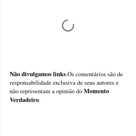
Não divulgamos links
.Os comentários são de
P
responsabilidade exclusiva de seus autores e
o
Momento
não representam a opinião do
s
Verdadeiro
.
t
a
r
u