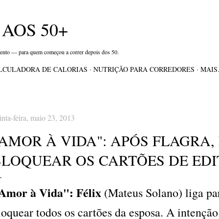
Pular para o conteúdo principal
AOS 50+
mento — para quem começou a correr depois dos 50.
LCULADORA DE CALORIAS
NUTRIÇÃO PARA CORREDORES
MAI
inta-feira, maio 23, 2013
"AMOR À VIDA": APÓS FLAGRA,
BLOQUEAR OS CARTÕES DE EDI
Amor à Vida":
Félix
(Mateus Solano) liga pa
loquear todos os cartões da esposa. A intenção