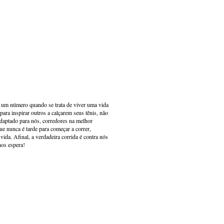
s um número quando se trata de viver uma vida
ara inspirar outros a calçarem seus tênis, não
adaptado para nós, corredores na melhor
e nunca é tarde para começar a correr,
ida. Afinal, a verdadeira corrida é contra nós
nos espera!