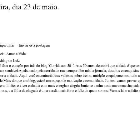
eira, dia 23 de maio.
partilhar
Enviar esta postagem
els:
Amor a Vida
hington Luiz
! Sou o coração por trás do blog 'Corrida aos 50+'. Aos 50 anos, descobri que a idade é apena
va e saudável.Apaixonado pela corrida de rua, compartilho minha jornada, desafios e conquistas p
orta a idade. Aqui, você encontrará dicas valiosas sobre treino, nutrição e equipamentos, tudo 
de.Mais do que um blog, este é um espaço de motivação e comunidade. Juntos, vamos provar qu
erar limites e viver cada dia com mais energia e alegria.Junte-se a mim nesta maratona chamada v
mos, e a linha de chegada é uma versão mais forte e feliz de quem somos. Vamos lá, o asfalto 