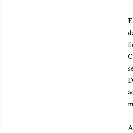
E
d
f
C
s
D
a
m
A