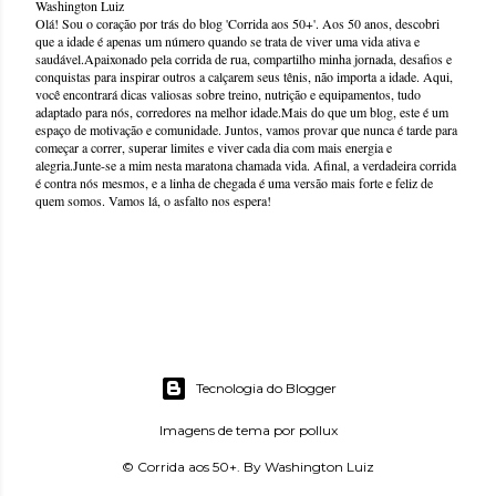
Washington Luiz
Olá! Sou o coração por trás do blog 'Corrida aos 50+'. Aos 50 anos, descobri
que a idade é apenas um número quando se trata de viver uma vida ativa e
saudável.Apaixonado pela corrida de rua, compartilho minha jornada, desafios e
conquistas para inspirar outros a calçarem seus tênis, não importa a idade. Aqui,
você encontrará dicas valiosas sobre treino, nutrição e equipamentos, tudo
adaptado para nós, corredores na melhor idade.Mais do que um blog, este é um
espaço de motivação e comunidade. Juntos, vamos provar que nunca é tarde para
começar a correr, superar limites e viver cada dia com mais energia e
alegria.Junte-se a mim nesta maratona chamada vida. Afinal, a verdadeira corrida
é contra nós mesmos, e a linha de chegada é uma versão mais forte e feliz de
quem somos. Vamos lá, o asfalto nos espera!
Tecnologia do Blogger
Imagens de tema por
pollux
© Corrida aos 50+. By Washington Luiz