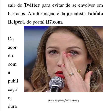
Twitter
sair do
para evitar de se envolver em
Fabíola
barracos. A informação é da jornalista
Reipert
R7.com
, do portal
.
De
acor
do
com
a
publi
caçã
o,
(Foto: Reprodução/TV Globo)
dura