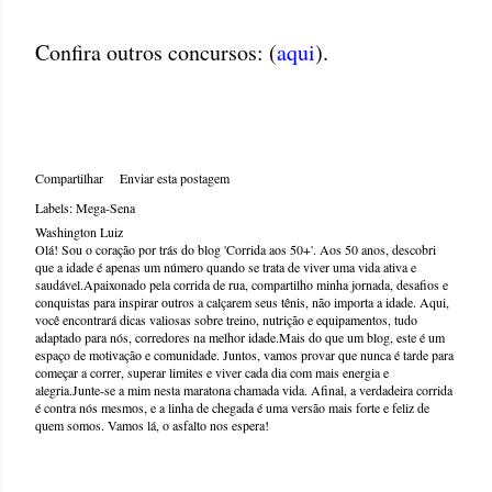
Confira outros concursos: (
aqui
).
Compartilhar
Enviar esta postagem
Labels:
Mega-Sena
Washington Luiz
Olá! Sou o coração por trás do blog 'Corrida aos 50+'. Aos 50 anos, descobri
que a idade é apenas um número quando se trata de viver uma vida ativa e
saudável.Apaixonado pela corrida de rua, compartilho minha jornada, desafios e
conquistas para inspirar outros a calçarem seus tênis, não importa a idade. Aqui,
você encontrará dicas valiosas sobre treino, nutrição e equipamentos, tudo
adaptado para nós, corredores na melhor idade.Mais do que um blog, este é um
espaço de motivação e comunidade. Juntos, vamos provar que nunca é tarde para
começar a correr, superar limites e viver cada dia com mais energia e
alegria.Junte-se a mim nesta maratona chamada vida. Afinal, a verdadeira corrida
é contra nós mesmos, e a linha de chegada é uma versão mais forte e feliz de
quem somos. Vamos lá, o asfalto nos espera!