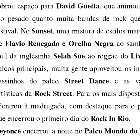
David Guetta
obrou espaço para
, que animou
ão pesado quanto muita bandas de rock que
Sunset
estival. No
, uma mistura de estilos mar
e Flavio Renegado
Orelha Negra
e
ao sam
Selah Sue
Liv
oul da inglesinha
ao reggae do
alcos principais, muita gente aproveitou os in
Street Dance
assinhos do palco
e as va
Rock Street
rtísticas da
. Para os mais dispos
dentrou à madrugada, com destaque para o 
Rock In Rio
ue encerrou o primeiro dia do
.
eyoncé
Palco Mundo do 
encerrou a noite no