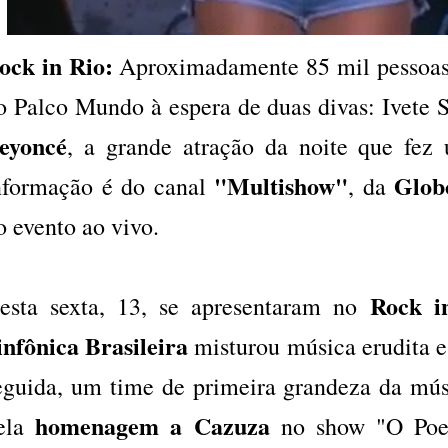
ock in Rio:
Aproximadamente 85 mil pessoas 
o Palco Mundo à espera de duas divas: Ivete 
eyoncé
, a grande atração da noite que fez
"Multishow"
Glob
nformação é do canal
, da
o evento ao vivo.
Rock i
esta sexta, 13, se apresentaram no
infônica Brasileira
misturou música erudita e
eguida, um time de primeira grandeza da músi
homenagem a Cazuza
ela
no show "O Poet