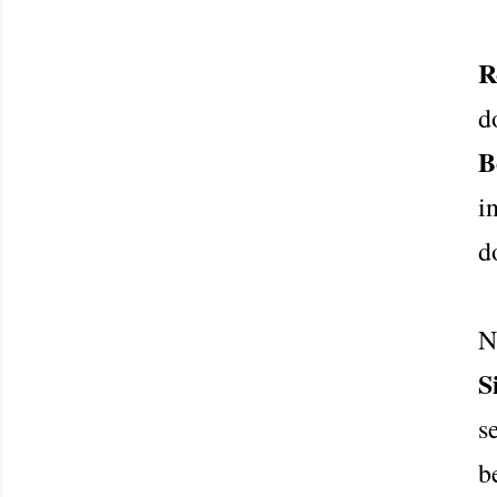
R
d
B
i
d
N
S
s
b