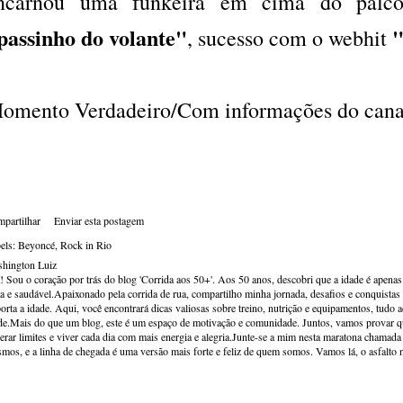
ncarnou uma funkeira em cima do palc
passinho do volante"
"
, sucesso com o webhit
omento Verdadeiro/Com informações do cana
partilhar
Enviar esta postagem
els:
Beyoncé
Rock in Rio
hington Luiz
! Sou o coração por trás do blog 'Corrida aos 50+'. Aos 50 anos, descobri que a idade é apena
va e saudável.Apaixonado pela corrida de rua, compartilho minha jornada, desafios e conquistas p
orta a idade. Aqui, você encontrará dicas valiosas sobre treino, nutrição e equipamentos, tudo 
de.Mais do que um blog, este é um espaço de motivação e comunidade. Juntos, vamos provar qu
erar limites e viver cada dia com mais energia e alegria.Junte-se a mim nesta maratona chamada v
mos, e a linha de chegada é uma versão mais forte e feliz de quem somos. Vamos lá, o asfalto 