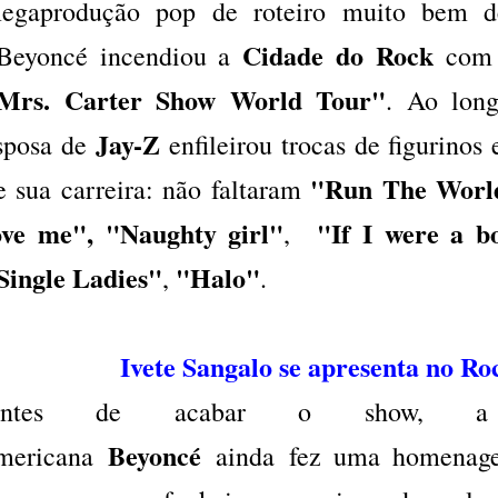
egaprodução pop de roteiro muito bem def
Cidade do Rock
eyoncé incendiou a
com s
Mrs. Carter Show World Tour"
. Ao long
Jay-Z
sposa de
enfileirou trocas de figurinos 
"Run The Worl
e sua carreira: não faltaram
ove me",
"Naughty girl"
"If I were a b
,
Single Ladies"
"Halo"
,
.
Ivete Sangalo se apresenta no Roc
Antes de acabar o show, a c
Beyoncé
mericana
ainda fez uma homenage