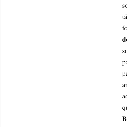
s
t
f
d
s
p
p
a
a
q
B