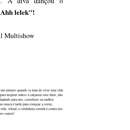
o. A diva dançou o
Ahh lelek"!
l Multishow
s um número quando se trata de viver uma vida
ara inspirar outros a calçarem seus tênis, não
adaptado para nós, corredores na melhor
e nunca é tarde para começar a correr,
ida. Afinal, a verdadeira corrida é contra nós
nos espera!