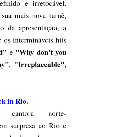
inido e irretocável.
ua mais nova turnê,
o da apresentação, a
e os intermináveis hits
d"
"Why don't you
e
oy"
"Irreplaceable"
,
,
k in Rio.
antora norte-
m surpresa ao Rio e