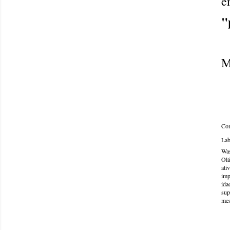
e
"
M
Com
Lab
Was
Olá
ati
imp
ida
sup
mes