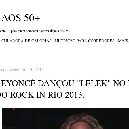
Pular para o conteúdo principal
AOS 50+
mento — para quem começou a correr depois dos 50.
LCULADORA DE CALORIAS
NUTRIÇÃO PARA CORREDORES
MAI
bado, setembro 14, 2013
BEYONCÉ DANÇOU "LELEK" NO
O ROCK IN RIO 2013.