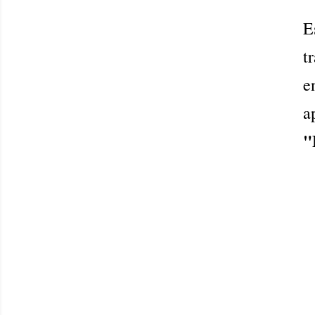
E
t
e
a
"