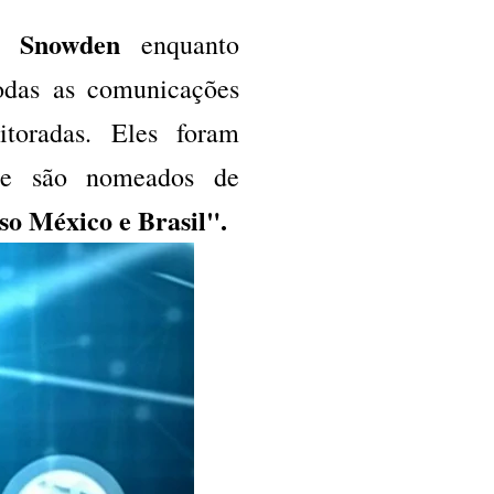
Snowden
or
enquanto
odas as comunicações
toradas. Eles foram
A
e são nomeados de
aso México e Brasil".