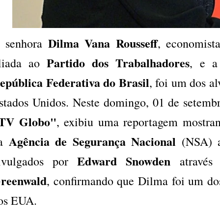
Dilma Vana Rousseff
 senhora
, economista
Partido dos Trabalhadores
iliada ao
, e a
epública Federativa do Brasil
, foi um dos a
stados Unidos. Neste domingo, 01 de setemb
TV Globo"
, exibiu uma reportagem mostra
Agência de Segurança Nacional
da
(NSA) a
Edward Snowden
ivulgados por
através 
reenwald
, confirmando que Dilma foi um do
os EUA.