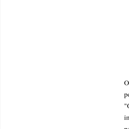
O
p
"
i
p