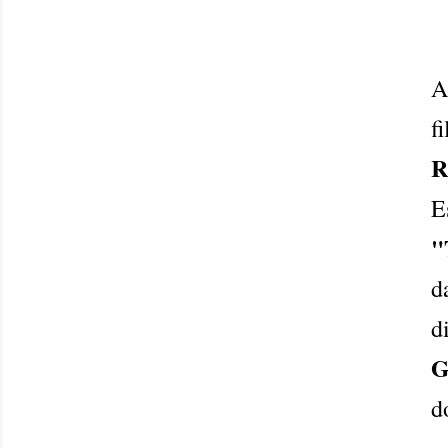
A
f
R
E
"
d
G
d