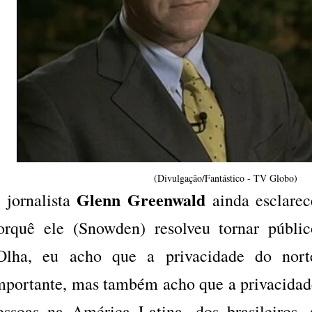
(Divulgação/Fantástico - TV Globo)
Glenn Greenwald
 jornalista
ainda esclarec
orquê ele (Snowden) resolveu tornar públi
Olha, eu acho que a privacidade do nort
mportante, mas também acho que a privacidade
essoas na América Latina, dos brasileiros,