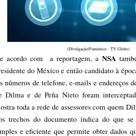
(Divulgação/Fantástico - TV Globo)
NSA
e acordo com a reportagem, a
tamb
residente do México e então candidato à époc
s números de telefone, e-mails e endereços d
e Dilma e de Peña Nieto foram interceptad
ostra toda a rede de assessores com quem D
os trechos do documento indica do que se 
imples e eficiente que permite obter dados q