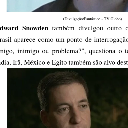
(Divulgação/Fantástico - TV Globo)
dward Snowden
também divulgou outro 
rasil aparece como um ponto de interrogação
migo, inimigo ou problema?", questiona o t
ndia, Irã, México e Egito também são alvo des