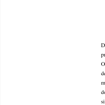
D
p
O
d
m
d
s