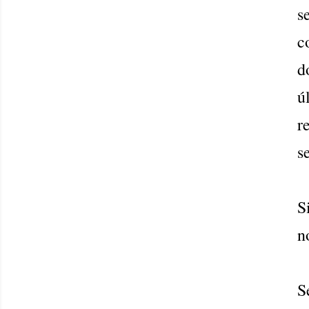
s
c
d
ú
r
s
n
S