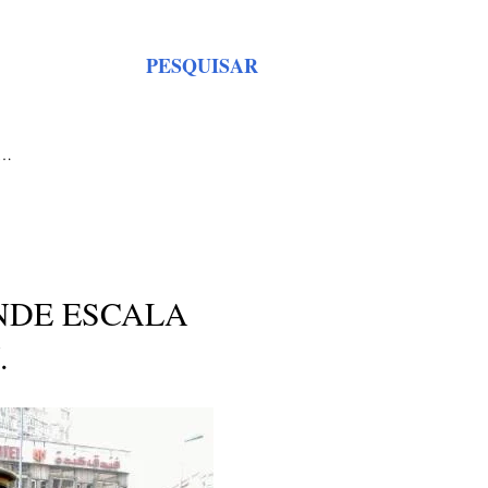
PESQUISAR
S…
NDE ESCALA
.