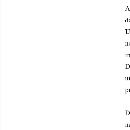
d
U
n
i
D
u
p
D
n