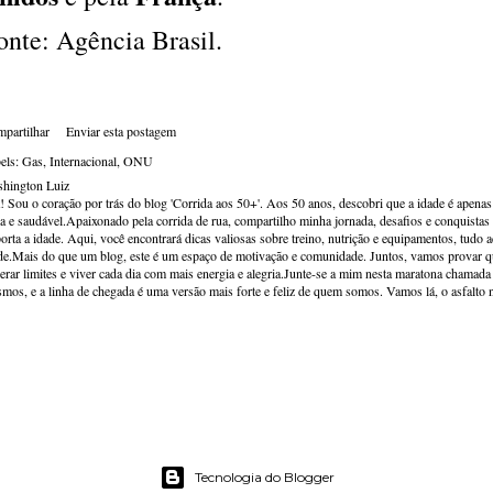
onte: Agência Brasil.
partilhar
Enviar esta postagem
els:
Gas
Internacional
ONU
hington Luiz
! Sou o coração por trás do blog 'Corrida aos 50+'. Aos 50 anos, descobri que a idade é apena
va e saudável.Apaixonado pela corrida de rua, compartilho minha jornada, desafios e conquistas p
orta a idade. Aqui, você encontrará dicas valiosas sobre treino, nutrição e equipamentos, tudo 
de.Mais do que um blog, este é um espaço de motivação e comunidade. Juntos, vamos provar qu
erar limites e viver cada dia com mais energia e alegria.Junte-se a mim nesta maratona chamada v
mos, e a linha de chegada é uma versão mais forte e feliz de quem somos. Vamos lá, o asfalto 
Tecnologia do Blogger