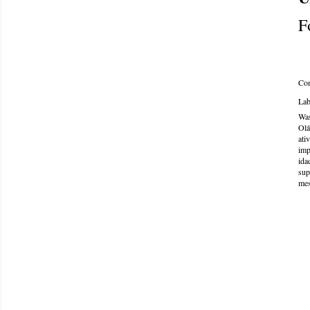
F
Com
Lab
Was
Olá
ati
imp
ida
sup
mes