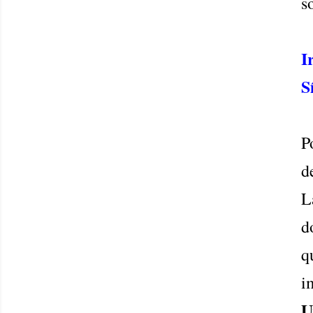
s
I
S
P
d
L
d
q
i
U