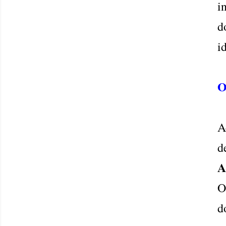
i
d
i
O
A
d
A
O
d