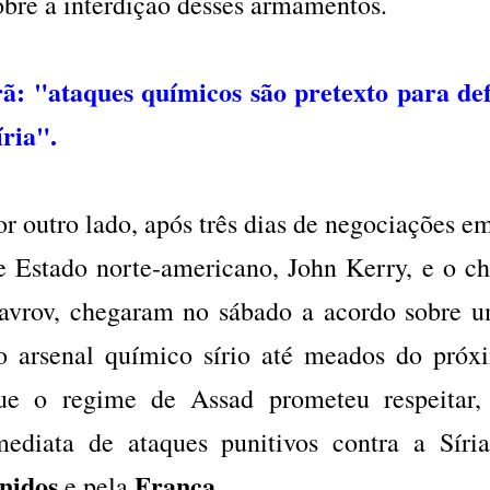
obre a interdição desses armamentos.
rã: "ataques químicos são pretexto para de
íria".
or outro lado, após três dias de negociações e
e Estado norte-americano, John Kerry, e o ch
avrov, chegaram no sábado a acordo sobre u
o arsenal químico sírio até meados do próx
ue o regime de Assad prometeu respeitar
mediata de ataques punitivos contra a Síri
nidos
França
e pela
.