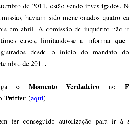
etembro de 2011, estão sendo investigados. No
omissão, haviam sido mencionados quatro c
ois em abril. A comissão de inquérito não i
ltimos casos, limitando-se a informar que
egistrados desde o início do mandato do
etembro de 2011.
Momento Verdadeiro
F
Siga o
no
Twitter
aqui
o
(
)
em ter conseguido autorização para ir à