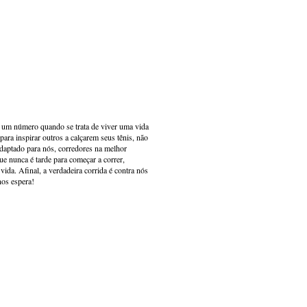
s um número quando se trata de viver uma vida
ara inspirar outros a calçarem seus tênis, não
adaptado para nós, corredores na melhor
e nunca é tarde para começar a correr,
ida. Afinal, a verdadeira corrida é contra nós
nos espera!