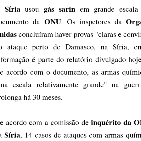
Síria
gás sarin
A
usou
em grande escala 
ONU
Org
ocumento da
. Os inspetores da
nidas
concluíram haver provas "claras e convi
o ataque perto de Damasco, na Síria, e
nformação é parte do relatório divulgado hoj
e acordo com o documento, as armas quími
ma escala relativamente grande" na guerra
rolonga há 30 meses.
inquérito da 
e acordo com a comissão de
Síria
a
, 14 casos de ataques com armas quím