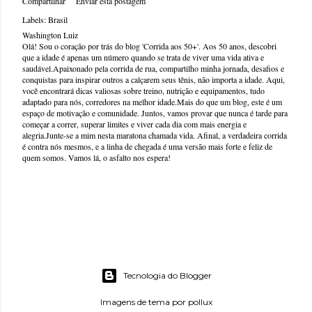
Compartilhar
Enviar esta postagem
Labels:
Brasil
Washington Luiz
Olá! Sou o coração por trás do blog 'Corrida aos 50+'. Aos 50 anos, descobri
que a idade é apenas um número quando se trata de viver uma vida ativa e
saudável.Apaixonado pela corrida de rua, compartilho minha jornada, desafios e
conquistas para inspirar outros a calçarem seus tênis, não importa a idade. Aqui,
você encontrará dicas valiosas sobre treino, nutrição e equipamentos, tudo
adaptado para nós, corredores na melhor idade.Mais do que um blog, este é um
espaço de motivação e comunidade. Juntos, vamos provar que nunca é tarde para
começar a correr, superar limites e viver cada dia com mais energia e
alegria.Junte-se a mim nesta maratona chamada vida. Afinal, a verdadeira corrida
é contra nós mesmos, e a linha de chegada é uma versão mais forte e feliz de
quem somos. Vamos lá, o asfalto nos espera!
Tecnologia do Blogger
Imagens de tema por
pollux