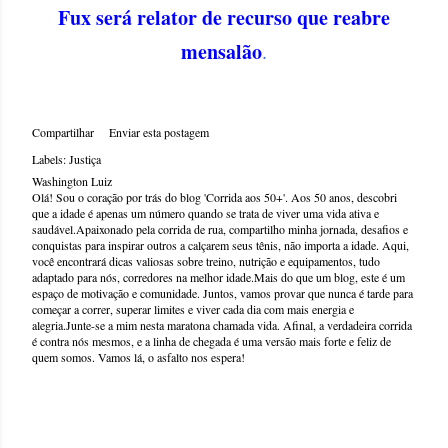
Fux será relator de recurso que reabre
mensalão
.
Compartilhar
Enviar esta postagem
Labels:
Justiça
Washington Luiz
Olá! Sou o coração por trás do blog 'Corrida aos 50+'. Aos 50 anos, descobri
que a idade é apenas um número quando se trata de viver uma vida ativa e
saudável.Apaixonado pela corrida de rua, compartilho minha jornada, desafios e
conquistas para inspirar outros a calçarem seus tênis, não importa a idade. Aqui,
você encontrará dicas valiosas sobre treino, nutrição e equipamentos, tudo
adaptado para nós, corredores na melhor idade.Mais do que um blog, este é um
espaço de motivação e comunidade. Juntos, vamos provar que nunca é tarde para
começar a correr, superar limites e viver cada dia com mais energia e
alegria.Junte-se a mim nesta maratona chamada vida. Afinal, a verdadeira corrida
é contra nós mesmos, e a linha de chegada é uma versão mais forte e feliz de
quem somos. Vamos lá, o asfalto nos espera!