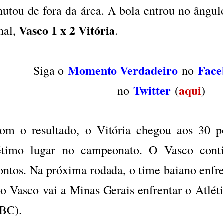
hutou de fora da área. A bola entrou no ângu
Vasco 1 x 2 Vitória
nal,
.
Momento Verdadeiro
Face
Siga o
no
Twitter
aqui
no
(
)
om o resultado, o Vitória chegou aos 30 p
étimo lugar no campeonato. O Vasco con
ontos. Na próxima rodada, o time baiano enfr
 o Vasco vai a Minas Gerais enfrentar o Atlét
BC).