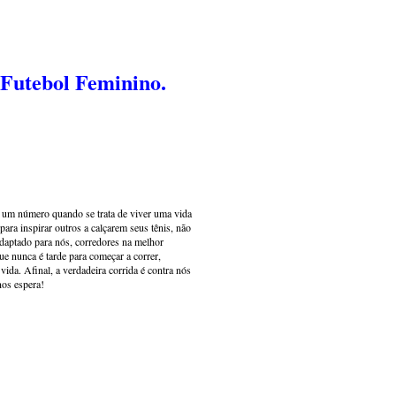
 Futebol Feminino.
s um número quando se trata de viver uma vida
ara inspirar outros a calçarem seus tênis, não
adaptado para nós, corredores na melhor
e nunca é tarde para começar a correr,
ida. Afinal, a verdadeira corrida é contra nós
nos espera!