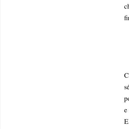
c
fi
C
s
p
e
E