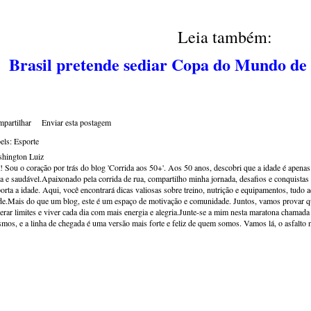
Leia também:
Brasil pretende sediar Copa do Mundo de
partilhar
Enviar esta postagem
els:
Esporte
hington Luiz
! Sou o coração por trás do blog 'Corrida aos 50+'. Aos 50 anos, descobri que a idade é apena
va e saudável.Apaixonado pela corrida de rua, compartilho minha jornada, desafios e conquistas p
orta a idade. Aqui, você encontrará dicas valiosas sobre treino, nutrição e equipamentos, tudo 
de.Mais do que um blog, este é um espaço de motivação e comunidade. Juntos, vamos provar qu
erar limites e viver cada dia com mais energia e alegria.Junte-se a mim nesta maratona chamada v
mos, e a linha de chegada é uma versão mais forte e feliz de quem somos. Vamos lá, o asfalto 