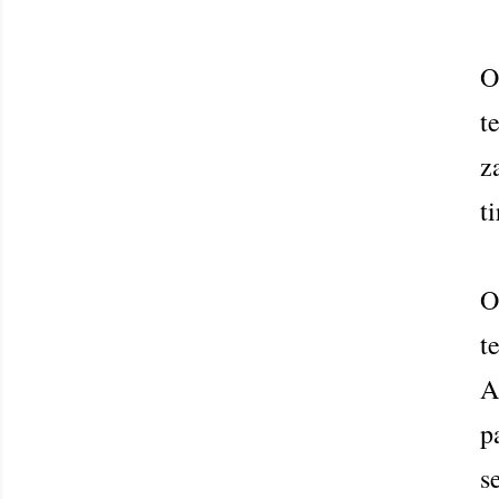
O
t
z
t
O
t
A
p
s