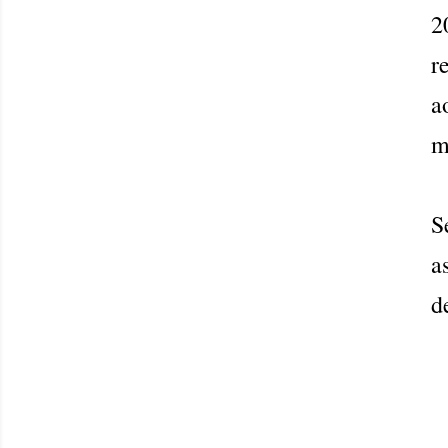
2
r
a
m
S
a
d