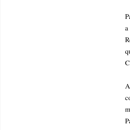
P
a
R
q
C
A
c
m
P