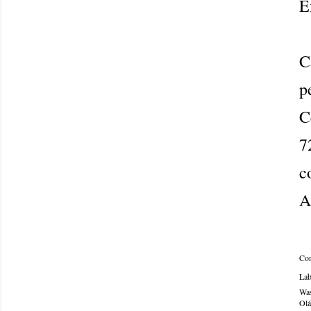
E
C
p
C
7
c
A
Com
Lab
Was
Olá