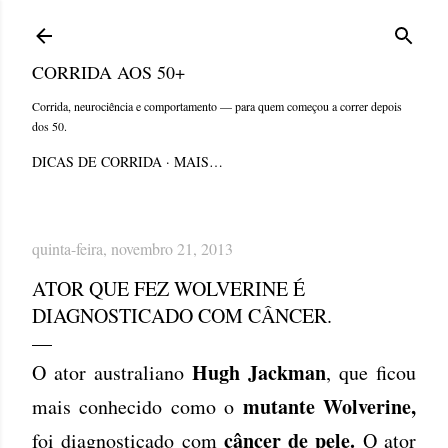
Pular para o conteúdo principal
CORRIDA AOS 50+
Corrida, neurociência e comportamento — para quem começou a correr depois
dos 50.
DICAS DE CORRIDA
MAIS…
quinta-feira, novembro 21, 2013
ATOR QUE FEZ WOLVERINE É
DIAGNOSTICADO COM CÂNCER.
Hugh Jackman
O ator australiano
, que ficou
mutante Wolverine,
mais conhecido como o
câncer de pele.
foi diagnosticado com
O ator