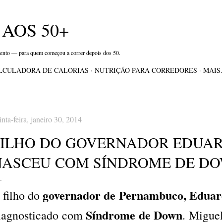
Pular para o conteúdo principal
AOS 50+
mento — para quem começou a correr depois dos 50.
LCULADORA DE CALORIAS
NUTRIÇÃO PARA CORREDORES
MAI
inta-feira, janeiro 30, 2014
FILHO DO GOVERNADOR EDUA
NASCEU COM SÍNDROME DE DO
governador de Pernambuco, Edua
 filho do
Síndrome de Down
iagnosticado com
. Miguel