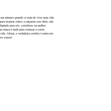
s um número quando se trata de viver uma vida
ara inspirar outros a calçarem seus tênis, não
adaptado para nós, corredores na melhor
e nunca é tarde para começar a correr,
ida. Afinal, a verdadeira corrida é contra nós
nos espera!