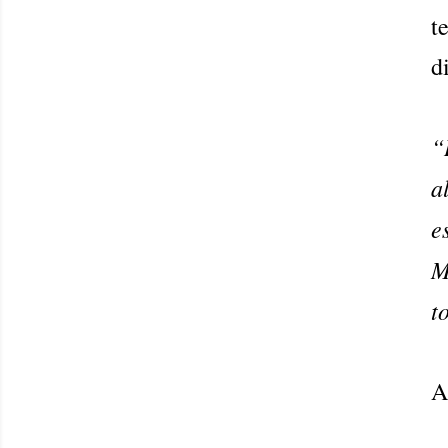
t
d
“
a
e
M
t
A