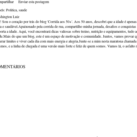
partilhar
Enviar esta postagem
els:
Politica
saude
hington Luiz
! Sou o coração por trás do blog 'Corrida aos 50+'. Aos 50 anos, descobri que a idade é apena
va e saudável.Apaixonado pela corrida de rua, compartilho minha jornada, desafios e conquistas p
orta a idade. Aqui, você encontrará dicas valiosas sobre treino, nutrição e equipamentos, tudo 
de.Mais do que um blog, este é um espaço de motivação e comunidade. Juntos, vamos provar qu
erar limites e viver cada dia com mais energia e alegria.Junte-se a mim nesta maratona chamada v
mos, e a linha de chegada é uma versão mais forte e feliz de quem somos. Vamos lá, o asfalto 
OMENTÁRIOS