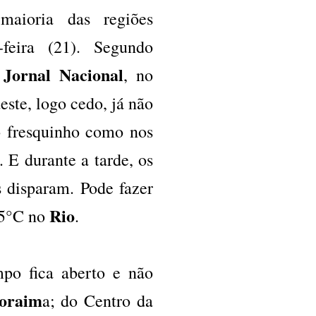
aioria das regiões
-feira (21). Segundo
Jornal Nacional
o
, no
este, logo cedo, já não
ão fresquinho como nos
. E durante a tarde, os
 disparam. Pode fazer
Rio
35°C no
.
mpo fica aberto e não
oraim
a; do Centro da