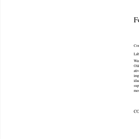
F
Com
Lab
Was
Olá
ati
imp
ida
sup
mes
C