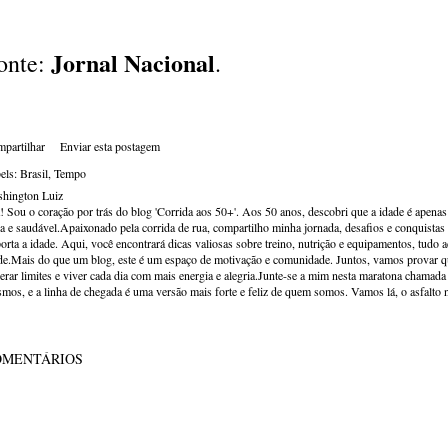
Jornal Nacional
onte:
.
partilhar
Enviar esta postagem
els:
Brasil
Tempo
hington Luiz
! Sou o coração por trás do blog 'Corrida aos 50+'. Aos 50 anos, descobri que a idade é apena
va e saudável.Apaixonado pela corrida de rua, compartilho minha jornada, desafios e conquistas p
orta a idade. Aqui, você encontrará dicas valiosas sobre treino, nutrição e equipamentos, tudo 
de.Mais do que um blog, este é um espaço de motivação e comunidade. Juntos, vamos provar qu
erar limites e viver cada dia com mais energia e alegria.Junte-se a mim nesta maratona chamada v
mos, e a linha de chegada é uma versão mais forte e feliz de quem somos. Vamos lá, o asfalto 
OMENTÁRIOS