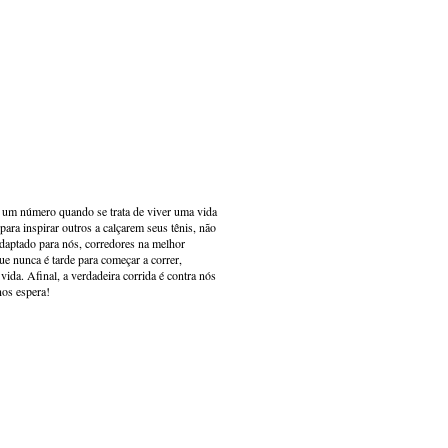
s um número quando se trata de viver uma vida
ara inspirar outros a calçarem seus tênis, não
adaptado para nós, corredores na melhor
e nunca é tarde para começar a correr,
ida. Afinal, a verdadeira corrida é contra nós
nos espera!