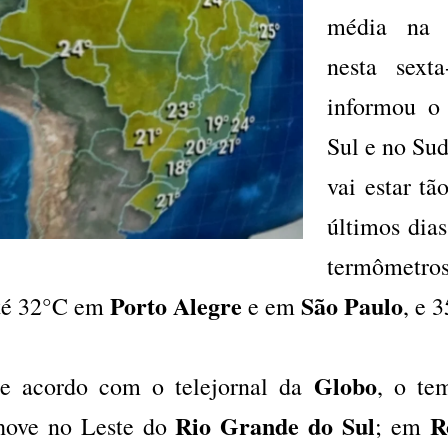
média na m
nesta sexta
informou 
Sul e no Sud
vai estar t
últimos dias
termômetros
Porto Alegre
São Paulo
té 32°C em
e em
, e 
Globo
e acordo com o telejornal da
, o te
Rio Grande do Sul
R
hove no Leste do
; em