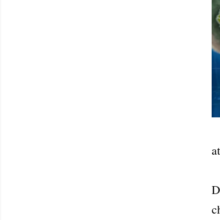
a
D
c